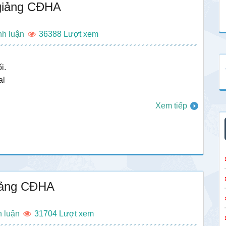
 giảng CĐHA
nh luận
36388
i.
al
Xem tiếp
giảng CĐHA
h luận
31704