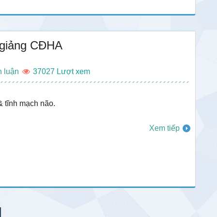
 giảng CĐHA
h luận
37027
 tĩnh mạch não.
Xem tiếp