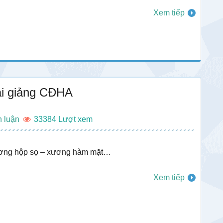
Xem tiếp
ài giảng CĐHA
h luận
33384
ương hộp sọ – xương hàm mặt…
Xem tiếp