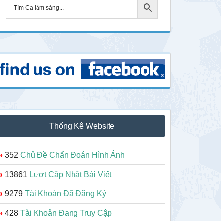
Thống Kê Website
»
352
Chủ Đề Chẩn Đoán Hình Ảnh
»
13861
Lượt Cập Nhật Bài Viết
»
9279
Tài Khoản Đã Đăng Ký
»
428
Tài Khoản Đang Truy Cập