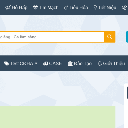
Hô Hấp
Tim Mạch
Tiêu Hóa
Tiết Niệu
Test CĐHA
CASE
Đào Tạo
Giới Thiệu
S
c