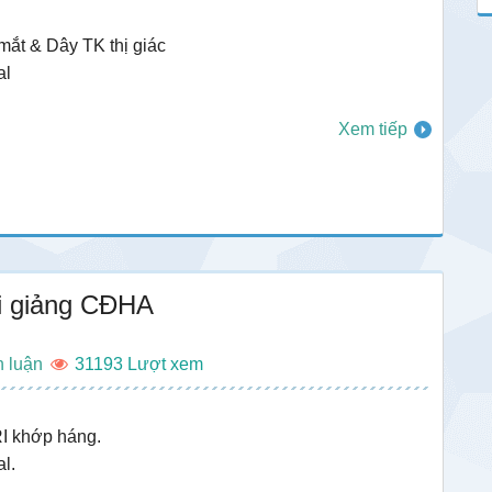
mắt & Dây TK thị giác
al
Xem tiếp
i giảng CĐHA
h luận
31193
I khớp háng.
al.