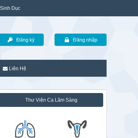
Sinh Dục
Đăng ký
Đăng nhập
Liên Hệ
idebar
Thư Viện Ca Lâm Sàng
hính