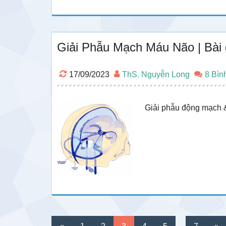
Giải Phẫu Mạch Máu Não | Bài
17/09/2023
ThS. Nguyễn Long
8 Bìn
Giải phẫu động mạch &
Interim
Go
Go
Go
Go
Go
Go