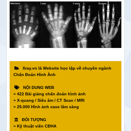
Xray.vn là Website học tập về chuyên ngành
Chẩn Đoán Hình Ảnh
NỘI DUNG WEB
» 422 Bài giảng chẩn đoán hình ảnh
» X-quang / Siêu âm / CT Scan / MRI
» 25.000 Hình ảnh case lâm sàng
ĐỐI TƯỢNG
» Kỹ thuật viên CĐHA