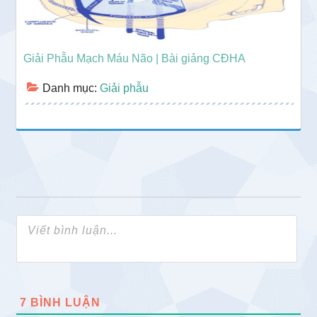
Giải Phẫu Mạch Máu Não | Bài giảng CĐHA
Danh mục:
Giải phẫu
7
BÌNH LUẬN