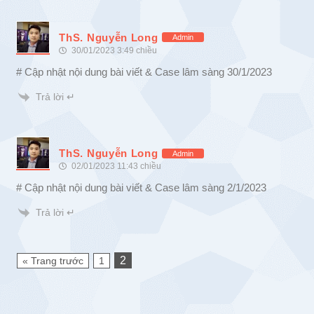
ThS. Nguyễn Long
Admin
30/01/2023 3:49 chiều
# Cập nhật nội dung bài viết & Case lâm sàng 30/1/2023
Trả lời ↵
ThS. Nguyễn Long
Admin
02/01/2023 11:43 chiều
# Cập nhật nội dung bài viết & Case lâm sàng 2/1/2023
Trả lời ↵
2
« Trang trước
1