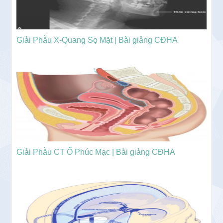
Giải Phẫu X-Quang Sọ Mặt | Bài giảng CĐHA
Giải Phẫu CT Ổ Phúc Mạc | Bài giảng CĐHA