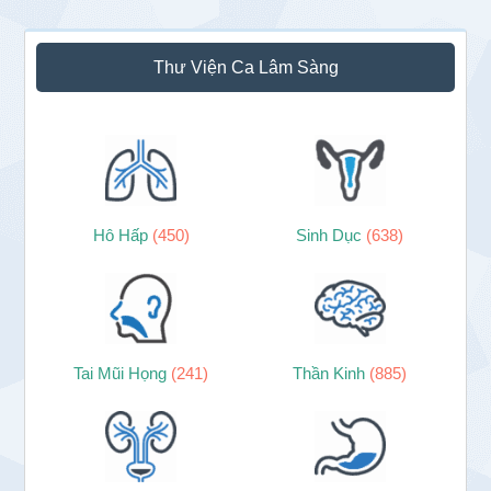
Sidebar
Thư Viện Ca Lâm Sàng
chính
Hô Hấp
(450)
Sinh Dục
(638)
Tai Mũi Họng
(241)
Thần Kinh
(885)