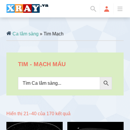
Ca lâm sàng
» Tim Mạch
TIM - MẠCH MÁU
Đã
Hiển thị 21–40 của 170 kết quả
sắp
xếp