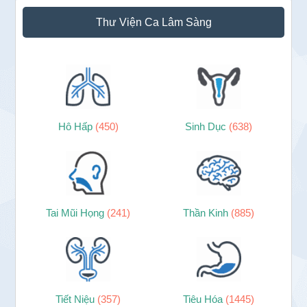
Sidebar
Thư Viện Ca Lâm Sàng
chính
Hô Hấp
(450)
Sinh Dục
(638)
Tai Mũi Họng
(241)
Thần Kinh
(885)
Tiết Niệu
(357)
Tiêu Hóa
(1445)