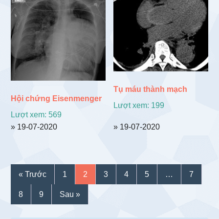
Tụ máu thành mạch
Hội chứng Eisenmenger
Lượt xem: 199
Lượt xem: 569
» 19-07-2020
» 19-07-2020
« Trước
1
2
3
4
5
…
7
8
9
Sau »