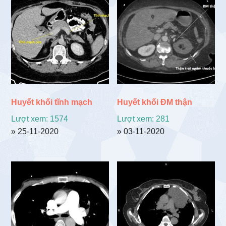
theo
mới
nhất
Huyết khối tĩnh mạch
Huyết khối ĐM thận
Lượt xem: 1574
Lượt xem: 281
» 25-11-2020
» 03-11-2020