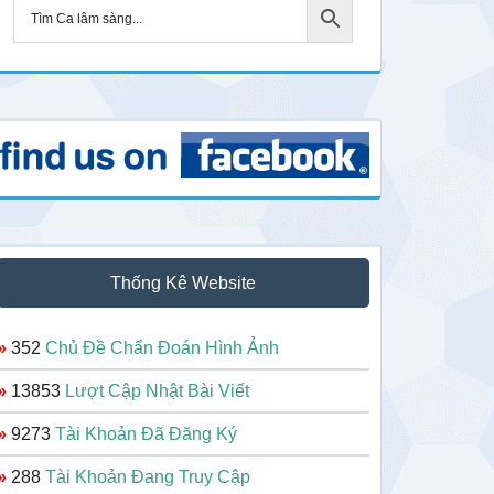
Thống Kê Website
»
352
Chủ Đề Chẩn Đoán Hình Ảnh
»
13853
Lượt Cập Nhật Bài Viết
»
9273
Tài Khoản Đã Đăng Ký
»
288
Tài Khoản Đang Truy Cập