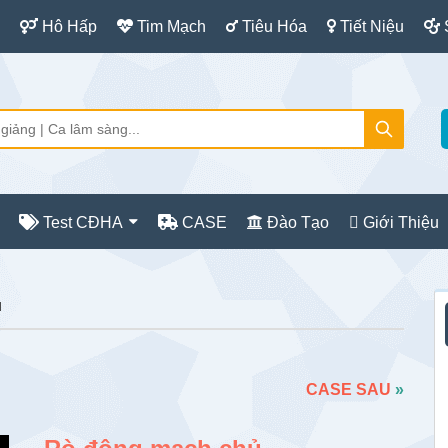
Hô Hấp
Tim Mạch
Tiêu Hóa
Tiết Niệu
Test CĐHA
CASE
Đào Tạo
Giới Thiệu
S
ủ
c
CASE SAU
»