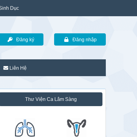
Sinh Dục
Đăng ký
Đăng nhập
Liên Hệ
idebar
Thư Viện Ca Lâm Sàng
hính