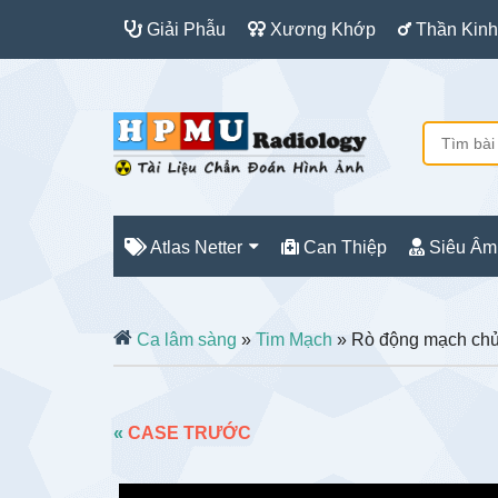
Giải Phẫu
Xương Khớp
Thần Kinh
Atlas Netter
Can Thiệp
Siêu Âm
Ca lâm sàng
»
Tim Mạch
» Rò động mạch ch
«
CASE TRƯỚC