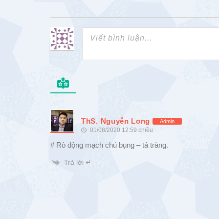
ThS. Nguyễn Long
Admin
01/08/2020 12:59 chiều
# Rò động mạch chủ bụng – tá tràng.
Trả lời ↵