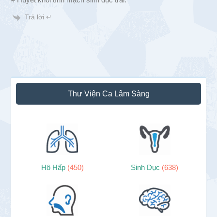
Trả lời ↵
Sidebar
Thư Viện Ca Lâm Sàng
chính
Hô Hấp
(450)
Sinh Dục
(638)