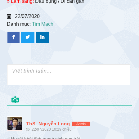
» Lâm sàng:
Đau bụng / Di căn gan.
22/07/2020
Danh mục:
Tim Mạch
ThS. Nguyễn Long
Admin
22/07/2020 10:29 chiều
# Huyết khối tĩnh mạch sinh dục trái.