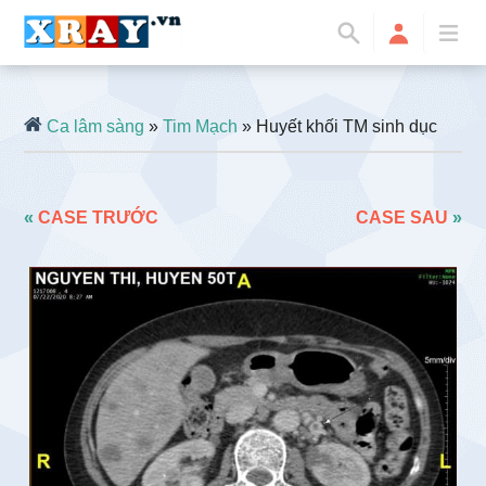
Ca lâm sàng
»
Tim Mạch
» Huyết khối TM sinh dục
«
CASE TRƯỚC
CASE SAU
»