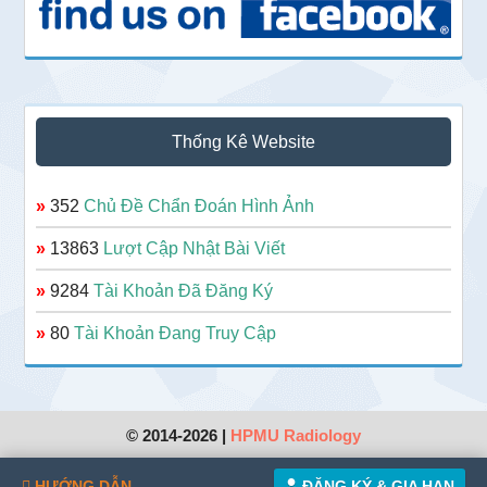
Thống Kê Website
»
352
Chủ Đề Chẩn Đoán Hình Ảnh
»
13863
Lượt Cập Nhật Bài Viết
»
9284
Tài Khoản Đã Đăng Ký
»
80
Tài Khoản Đang Truy Cập
© 2014-2026 |
HPMU Radiology
HƯỚNG DẪN
ĐĂNG KÝ & GIA HẠN