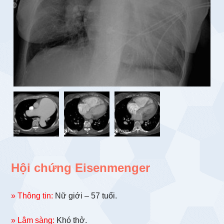
Hội chứng Eisenmenger
» Thông tin:
Nữ giới – 57 tuổi.
» Lâm sàng:
Khó thở.