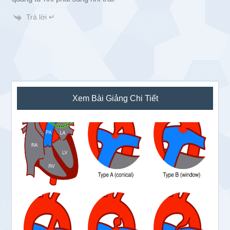
Trả lời ↵
Sidebar
Xem Bài Giảng Chi Tiết
chính