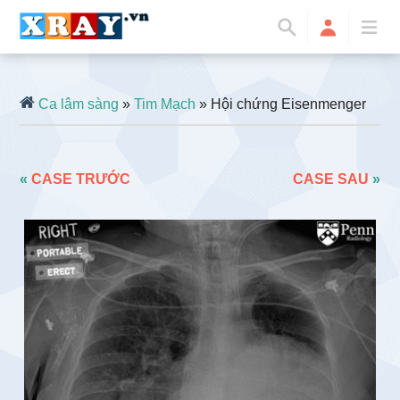
Ca lâm sàng
»
Tim Mạch
» Hội chứng Eisenmenger
«
CASE TRƯỚC
CASE SAU
»