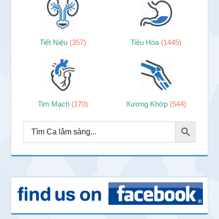
Tiết Niệu
(357)
Tiêu Hóa
(1445)
Tim Mạch
(170)
Xương Khớp
(544)