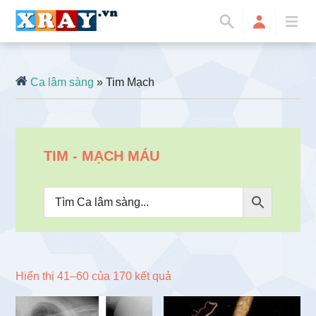
Ca lâm sàng
» Tim Mạch
TIM - MẠCH MÁU
Đã
Hiển thị 41–60 của 170 kết quả
sắp
xếp