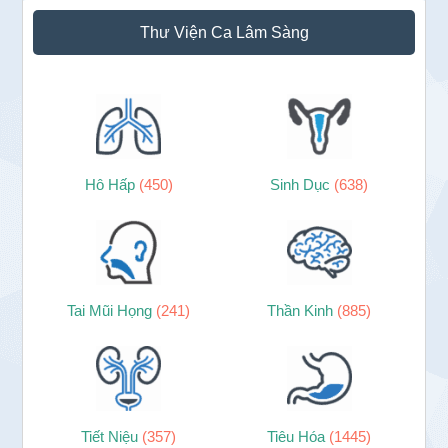
Sidebar
Thư Viện Ca Lâm Sàng
chính
Hô Hấp
(450)
Sinh Dục
(638)
Tai Mũi Họng
(241)
Thần Kinh
(885)
Tiết Niệu
(357)
Tiêu Hóa
(1445)