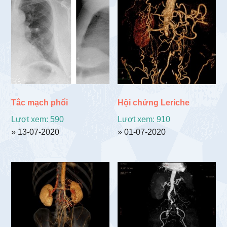
theo
mới
nhất
Tắc mạch phổi
Hội chứng Leriche
Lượt xem: 590
Lượt xem: 910
» 13-07-2020
» 01-07-2020