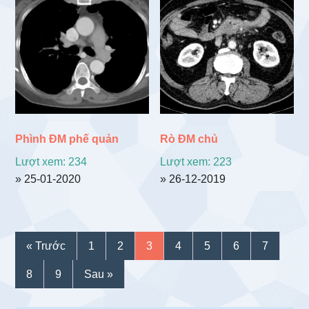
Phình ĐM phế quản
Rò ĐM chủ
Lượt xem: 234
Lượt xem: 223
» 25-01-2020
» 26-12-2019
« Trước
1
2
3
4
5
6
7
8
9
Sau »