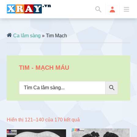
Ca lâm sàng
» Tim Mạch
TIM - MẠCH MÁU
Đã
Hiển thị 121–140 của 170 kết quả
sắp
xếp