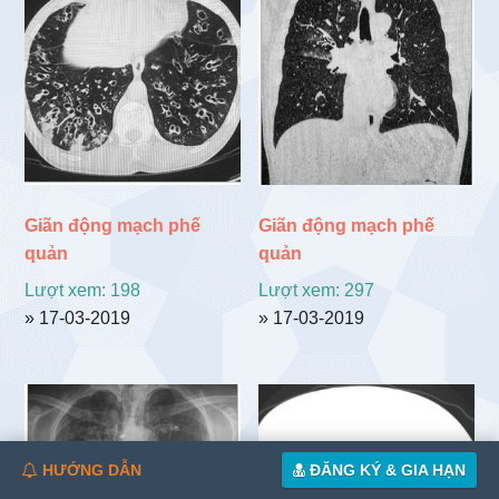
theo
mới
nhất
Giãn động mạch phế
Giãn động mạch phế
quản
quản
Lượt xem: 198
Lượt xem: 297
» 17-03-2019
» 17-03-2019
HƯỚNG DẪN
ĐĂNG KÝ & GIA HẠN