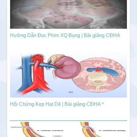
Hướng Dẫn Đọc Phim XQ Bụng | Bài giảng CĐHA
Hội Chứng Kẹp Hạt Dẻ | Bài giảng CĐHA *