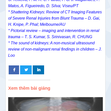
Matos, A. Figueiredo, D. Silva; Viseu/PT
* Shattering Kidneys: Review of CT Imaging Features
of Severe Renal Injuries from Blunt Trauma – D. Gai,
H. Knipe, P. Phal; Melbourne/AU
* Pictorial review – imaging and intervention in renal
trauma – T. S. Kumar, S. Srinivasan, R. CHUNG
* The sound of kidneys: A non-musical ultrasound
review of non-malignant renal findings in children – J.
Loo
Xem thêm bài giảng