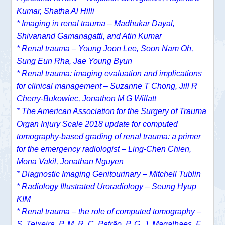
Kumar, Shatha Al Hilli
*
Imaging in renal trauma – Madhukar Dayal,
Shivanand Gamanagatti, and Atin Kumar
*
Renal trauma – Young Joon Lee, Soon Nam Oh,
Sung Eun Rha, Jae Young Byun
* Renal trauma: imaging evaluation and implications
for clinical management – Suzanne T Chong, Jill R
Cherry-Bukowiec, Jonathon M G Willatt
* The American Association for the Surgery of Trauma
Organ Injury Scale 2018 update for computed
tomography-based grading of renal trauma: a primer
for the emergency radiologist – Ling-Chen Chien,
Mona Vakil, Jonathan Nguyen
* Diagnostic Imaging Genitourinary – Mitchell Tublin
* Radiology Illustrated Uroradiology – Seung Hyup
KIM
* Renal trauma – the role of computed tomography –
S. Teixeira, P. M. R. C. Patrão, P. G. J. Magalhaes, F.