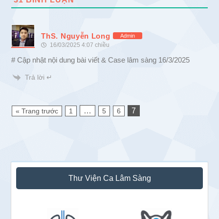
ThS. Nguyễn Long
Admin
16/03/2025 4:07 chiều
# Cập nhật nội dung bài viết & Case lâm sàng 16/3/2025
Trả lời ↵
…
7
« Trang trước
1
5
6
Sidebar
Thư Viện Ca Lâm Sàng
chính