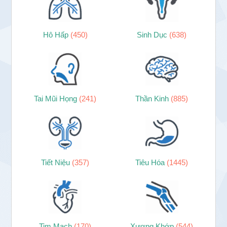
Hô Hấp
(450)
Sinh Dục
(638)
Tai Mũi Họng
(241)
Thần Kinh
(885)
Tiết Niệu
(357)
Tiêu Hóa
(1445)
Tim Mạch
(170)
Xương Khớp
(544)