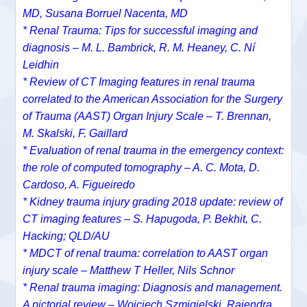
MD,
Susana Borruel Nacenta, MD
* Renal Trauma: Tips for successful imaging and
diagnosis – M. L. Bambrick, R. M. Heaney, C. Ní
Leidhin
* Review of CT Imaging features in renal trauma
correlated to the American Association for the Surgery
of Trauma (AAST) Organ Injury Scale – T. Brennan,
M. Skalski, F. Gaillard
* Evaluation of renal trauma in the emergency context:
the role of computed tomography – A. C. Mota, D.
Cardoso, A. Figueiredo
* Kidney trauma injury grading 2018 update: review of
CT imaging features – S. Hapugoda, P. Bekhit, C.
Hacking; QLD/AU
* MDCT of renal trauma: correlation to AAST organ
injury scale – Matthew T Heller, Nils Schnor
* Renal trauma imaging: Diagnosis and management.
A pictorial review – Wojciech Szmigielski, Rajendra