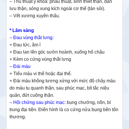
– Thủ thuật y khoa: phẫu thuật, sinh thiết thận, dẫn
lưu thận, sóng xung kích ngoài cơ thể (tán sỏi).
– Vết xương xuyên thấu.
* Lâm sàng
– Đau vùng thắt lưng:
+ Đau tức, âm ỉ
+ Đau lan lên góc sườn hoành, xuống hố chậu
+ Kèm co cứng vùng thắt lưng
– Đái máu
+ Tiểu máu vi thể hoặc đại thể.
+ Đái máu không tương xứng với mức độ chảy máu
do máu tụ quanh thận, sau phúc mạc, bít tắc niệu
quản, đứt cuống thận.
– Hội chứng sau phúc mạc:
bụng chướng, nôn, bí
trung đại tiện. Điển hình là co cứng nửa bụng bên tổn
thương.