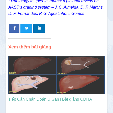
* Radiology in splenic trauma: a pictorial review on
AAST’s grading system – J. C. Almeida, D. F. Martins,
D. P. Fernandes, P. G. Agostinho, I. Gomes
Xem thêm bài giảng
Tiếp Cận Chẩn Đoán U Gan I Bài giảng CĐHA