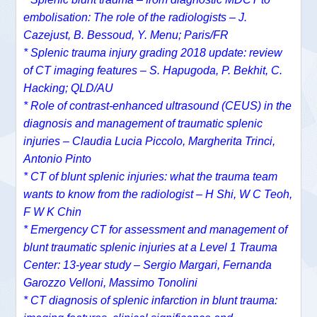
embolisation: The role of the radiologists – J.
Cazejust, B. Bessoud, Y. Menu; Paris/FR
* Splenic trauma injury grading 2018 update: review
of CT imaging features – S. Hapugoda, P. Bekhit, C.
Hacking; QLD/AU
* Role of contrast‑enhanced ultrasound (CEUS) in the
diagnosis and management of traumatic splenic
injuries – Claudia Lucia Piccolo, Margherita Trinci,
Antonio Pinto
* CT of blunt splenic injuries: what the trauma team
wants to know from the radiologist – H Shi, W C Teoh,
F W K Chin
* Emergency CT for assessment and management of
blunt traumatic splenic injuries at a Level 1 Trauma
Center: 13-year study – Sergio Margari, Fernanda
Garozzo Velloni, Massimo Tonolini
* CT diagnosis of splenic infarction in blunt trauma: