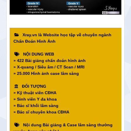
Xray.vn là Website học tập về chuyên ngành
Chẩn Đoán Hình Ảnh
NỘI DUNG WEB
» 422 Bài giảng chẩn đoán hình ảnh
» X-quang / Siêu âm / CT Scan / MRI
» 25.000 Hình ảnh case lâm sàng
ĐỐI TƯỢNG
» Kỹ thuật viên CĐHA
» Sinh viên Y đa khoa
» Bác sĩ khối lâm sàng
» Bác sĩ chuyên khoa CĐHA
Nội dung Bài giảng & Case lâm sàng thường