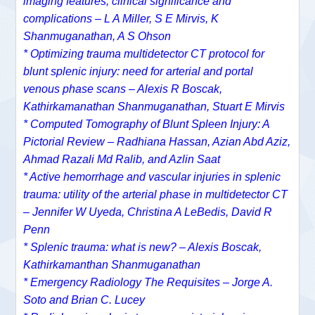
imaging features, clinical significance and
complications – L A Miller, S E Mirvis, K
Shanmuganathan, A S Ohson
* Optimizing trauma multidetector CT protocol for
blunt splenic injury: need for arterial and portal
venous phase scans – Alexis R Boscak,
Kathirkamanathan Shanmuganathan, Stuart E Mirvis
*
Computed Tomography of Blunt Spleen Injury: A
Pictorial Review – Radhiana Hassan, Azian Abd Aziz,
Ahmad Razali Md Ralib, and Azlin Saat
* Active hemorrhage and vascular injuries in splenic
trauma: utility of the arterial phase in multidetector CT
– Jennifer W Uyeda, Christina A LeBedis, David R
Penn
* Splenic trauma: what is new? – Alexis Boscak,
Kathirkamanthan Shanmuganathan
* Emergency Radiology The Requisites – Jorge A.
Soto and Brian C. Lucey