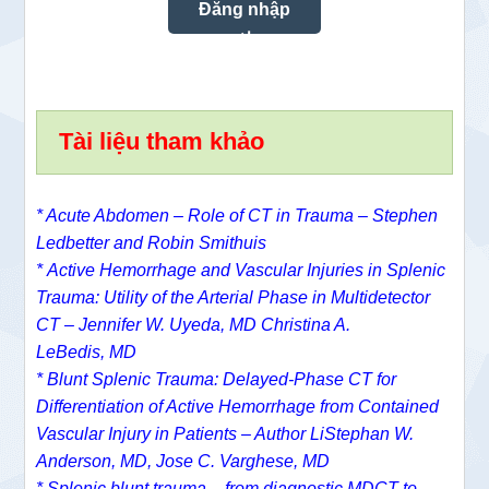
Tài liệu tham khảo
* Acute Abdomen – Role of CT in Trauma – Stephen
Ledbetter and Robin Smithuis
* Active Hemorrhage and Vascular Injuries in Splenic
Trauma: Utility of the Arterial Phase in Multidetector
CT –
Jennifer W. Uyeda, MD
Christina A.
LeBedis, MD
*
Blunt Splenic Trauma: Delayed-Phase CT for
Differentiation of Active Hemorrhage from Contained
Vascular Injury in Patients – Author Li
Stephan W.
Anderson, MD,
Jose C. Varghese, MD
* Splenic blunt trauma – from diagnostic MDCT to