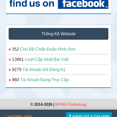
Thống Kê Website
»
352
Chủ Đề Chẩn Đoán Hình Ảnh
»
13861
Lượt Cập Nhật Bài Viết
»
9279
Tài Khoản Đã Đăng Ký
»
960
Tài Khoản Đang Truy Cập
© 2014-2026 |
HPMU Radiology
HƯỚNG DẪN
ĐĂNG KÝ & GIA HẠN