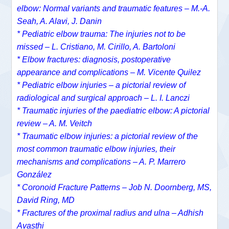
elbow: Normal variants and traumatic features – M.-A.
Seah, A. Alavi, J. Danin
* Pediatric elbow trauma: The injuries not to be
missed – L. Cristiano, M. Cirillo, A. Bartoloni
* Elbow fractures: diagnosis, postoperative
appearance and complications – M. Vicente Quilez
* Pediatric elbow injuries – a pictorial review of
radiological and surgical approach – L. I. Lanczi
* Traumatic injuries of the paediatric elbow: A pictorial
review – A. M. Veitch
* Traumatic elbow injuries: a pictorial review of the
most common traumatic elbow injuries, their
mechanisms and complications – A. P. Marrero
González
* Coronoid Fracture Patterns – Job N. Doornberg, MS,
David Ring, MD
* Fractures of the proximal radius and ulna – Adhish
Avasthi