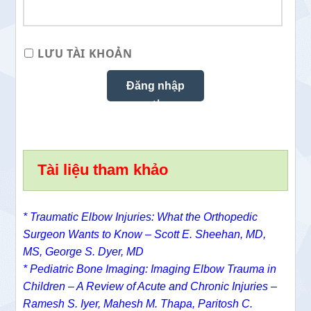
LƯU TÀI KHOẢN
Tài liệu tham khảo
* Traumatic Elbow Injuries: What the Orthopedic
Surgeon Wants to Know –
Scott E. Sheehan, MD,
MS,
George S. Dyer, MD
*
Pediatric Bone Imaging: Imaging Elbow Trauma in
Children – A Review of Acute and Chronic Injuries –
Ramesh S. Iyer
,
Mahesh M. Thapa
,
Paritosh C.