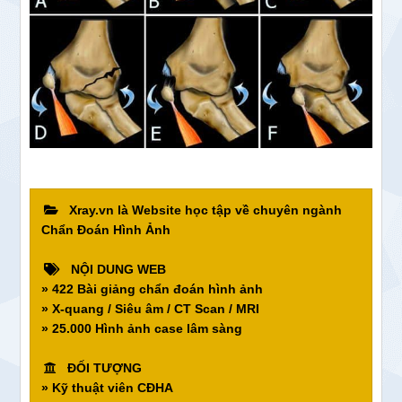
Xray.vn là Website học tập về chuyên ngành
Chẩn Đoán Hình Ảnh
NỘI DUNG WEB
» 422 Bài giảng chẩn đoán hình ảnh
» X-quang / Siêu âm / CT Scan / MRI
» 25.000 Hình ảnh case lâm sàng
ĐỐI TƯỢNG
» Kỹ thuật viên CĐHA