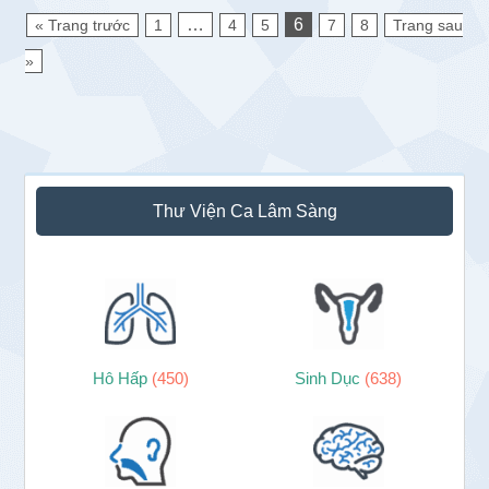
…
6
« Trang trước
1
4
5
7
8
Trang sau
»
Sidebar
Thư Viện Ca Lâm Sàng
chính
Hô Hấp
(450)
Sinh Dục
(638)