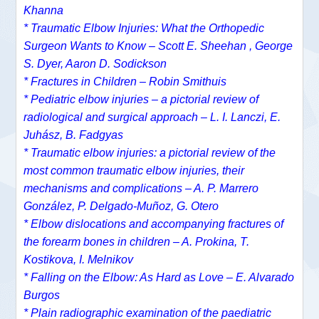
Khanna
* Traumatic Elbow Injuries: What the Orthopedic
Surgeon Wants to Know – Scott E. Sheehan , George
S. Dyer, Aaron D. Sodickson
* Fractures in Children – Robin Smithuis
* Pediatric elbow injuries – a pictorial review of
radiological and surgical approach – L. I. Lanczi, E.
Juhász, B. Fadgyas
* Traumatic elbow injuries: a pictorial review of the
most common traumatic elbow injuries, their
mechanisms and complications – A. P. Marrero
González, P. Delgado-Muñoz, G. Otero
* Elbow dislocations and accompanying fractures of
the forearm bones in children – A. Prokina, T.
Kostikova, I. Melnikov
* Falling on the Elbow: As Hard as Love – E. Alvarado
Burgos
* Plain radiographic examination of the paediatric