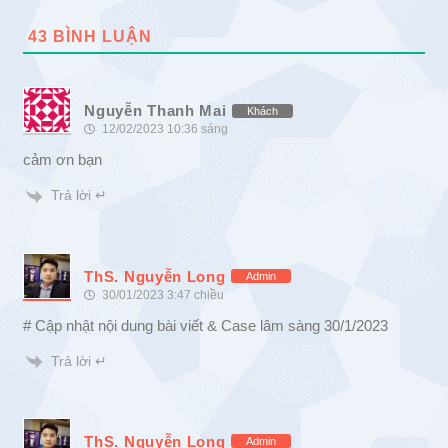
43
BÌNH LUẬN
Nguyễn Thanh Mai
Khách
12/02/2023 10:36 sáng
cảm ơn bạn
Trả lời ↵
ThS. Nguyễn Long
Admin
30/01/2023 3:47 chiều
# Cập nhật nội dung bài viết & Case lâm sàng 30/1/2023
Trả lời ↵
ThS. Nguyễn Long
Admin