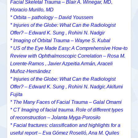
Facial Skeletal Trauma –
Blair A. Winegar, MD,
Horacio Murillo, MD
* Orbita – pathology – David Youssem
*
Injuries of the Globe: What Can the Radiologist
Offer? – Edward K. Sung , Rohini N. Nadgir
*
Imaging of Orbital Trauma – Wayne S. Kubal
* US of the Eye Made Easy: A Comprehensive How-to
Review with Ophthalmoscopic Correlation – Rosa M.
Lorente-Ramos , Javier Azpeitia Armán, Araceli
Muñoz-Hernández
* Injuries of the Globe: What Can the Radiologist
Offer? – Edward K. Sung , Rohini N. Nadgir, Akifumi
Fujita
* The Many Faces of Facial Trauma – Galal Omami
* CT Imaging of facial trauma. Role of different types
of reconstruction – Jolanta Myga-Porosiło
* Facial fractures: classification and highlights for a
useful report – Eva Gómez Roselló, Ana M. Quiles