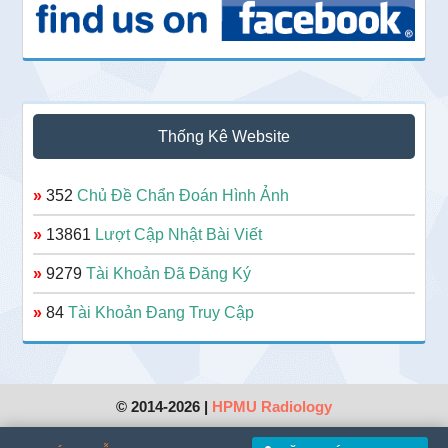
Thống Kê Website
»
352
Chủ Đề Chẩn Đoán Hình Ảnh
»
13861
Lượt Cập Nhật Bài Viết
»
9279
Tài Khoản Đã Đăng Ký
»
84
Tài Khoản Đang Truy Cập
© 2014-2026 |
HPMU Radiology