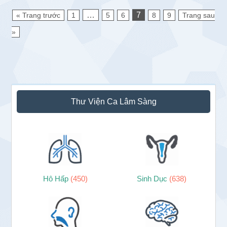
…
7
« Trang trước
1
5
6
8
9
Trang sau
»
Sidebar
Thư Viện Ca Lâm Sàng
chính
Hô Hấp
(450)
Sinh Dục
(638)