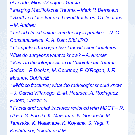
Granado, Miquel Artajona Garcia
* Imaging Maxillofacial Trauma – Mark P. Bernstein
* Skull and face trauma. LeFort fractures: CT findings
– M. Andreu
* LeFort classification-from theory to practice – N. G.
Constantinescu, A. A. Dan; Sibiu/RO
* Computed-Tomography of maxillofacial fractures:
What do surgeons want to know? – A. Ammar
* Keys to the Interpretation of Craniofacial Trauma
Series – F. Doolan, M. Courtney, P. O’Regan, J. F.
Meaney; Dublin/IE
* Midface fractures; what the radiologist should know
– J. Garcia Villanego, E.-M. Heursen, A. Rodriguez
Piñero; Cadiz/ES
* Facial and orbital fractures revisited with MDCT – R.
Ukisu, S. Funaki, K. Matsunari, N. Sunaoshi, M.
Tanisaka, K. Watanabe, K. Koyama, S. Yagi, T.
Kushihashi; Yokohama/JP