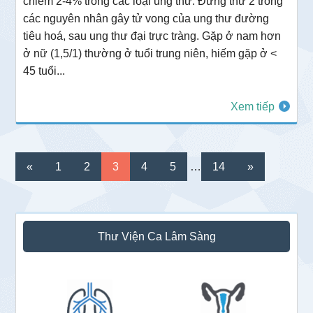
chiếm 2-4% trong các loại ung thư. Đứng thứ 2 trong
các nguyên nhân gây tử vong của ung thư đường
tiêu hoá, sau ung thư đại trực tràng. Gặp ở nam hơn
ở nữ (1,5/1) thường ở tuổi trung niên, hiếm gặp ở <
45 tuổi...
Xem tiếp
Interim
Go
Go
Go
Go
Go
Go
«
1
2
3
4
5
…
14
»
pages
to
to
to
to
to
to
omitted
page
page
page
page
page
page
Sidebar
Thư Viện Ca Lâm Sàng
chính