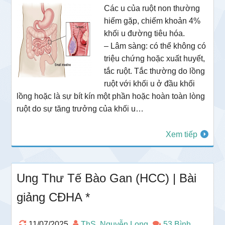
Các u của ruột non thường
hiếm gặp, chiếm khoản 4%
khối u đường tiêu hóa.
– Lâm sàng: có thể không có
triệu chứng hoặc xuất huyết,
tắc ruột. Tắc thường do lồng
ruột với khối u ở đầu khối
lồng hoặc là sự bít kín một phần hoặc hoàn toàn lòng
ruột do sự tăng trưởng của khối u…
Xem tiếp
Ung Thư Tế Bào Gan (HCC) | Bài
giảng CĐHA *
11/07/2025
ThS. Nguyễn Long
53 Bình