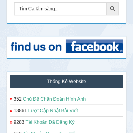
Thống Kê Website
»
352
Chủ Đề Chẩn Đoán Hình Ảnh
»
13861
Lượt Cập Nhật Bài Viết
»
9283
Tài Khoản Đã Đăng Ký