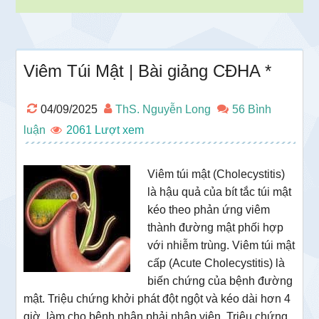
Viêm Túi Mật | Bài giảng CĐHA *
04/09/2025
ThS. Nguyễn Long
56 Bình
luận
2061
Viêm túi mật (Cholecystitis)
là hậu quả của bít tắc túi mật
kéo theo phản ứng viêm
thành đường mật phối hợp
với nhiễm trùng. Viêm túi mật
cấp (Acute Cholecystitis) là
biến chứng của bệnh đường
mật. Triệu chứng khởi phát đột ngột và kéo dài hơn 4
giờ, làm cho bệnh nhân phải nhập viện. Triệu chứng