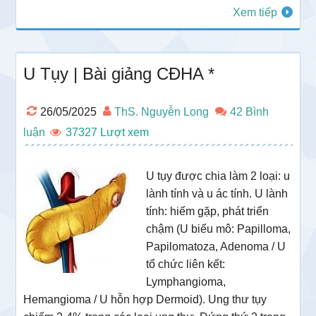
Xem tiếp
U Tụy | Bài giảng CĐHA *
26/05/2025
ThS. Nguyễn Long
42 Bình
luận
37327
U tụy được chia làm 2 loại: u
lành tính và u ác tính. U lành
tính: hiếm gặp, phát triển
chậm (U biểu mô: Papilloma,
Papilomatoza, Adenoma / U
tổ chức liên kết:
Lymphangioma,
Hemangioma / U hỗn hợp Dermoid). Ung thư tụy