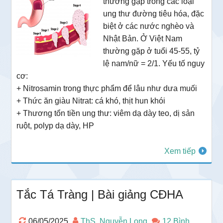
thường gặp trong các loại
ung thư đường tiêu hóa, đặc
biệt ở các nước nghèo và
Nhật Bản. Ở Việt Nam
thường gặp ở tuổi 45-55, tỷ
lệ nam/nữ = 2/1. Yếu tố nguy
cơ:
+ Nitrosamin trong thực phẩm để lâu như dưa muối
+ Thức ăn giàu Nitrat: cá khó, thịt hun khói
+ Thương tổn tiền ung thư: viêm dạ dày teo, dị sản
ruột, polyp dạ dày, HP
Xem tiếp
Tắc Tá Tràng | Bài giảng CĐHA
06/05/2025
ThS. Nguyễn Long
12 Bình