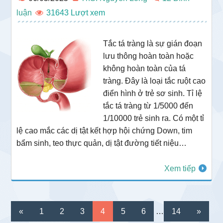
luận
31643
Tắc tá tràng là sự gián đoạn
lưu thông hoàn toàn hoặc
không hoàn toàn của tá
tràng. Đây là loại tắc ruột cao
điển hình ở trẻ sơ sinh. Tỉ lệ
tắc tá tràng từ 1/5000 đến
1/10000 trẻ sinh ra. Có một tỉ
lệ cao mắc các dị tật kết hợp hội chứng Down, tim
bẩm sinh, teo thực quản, dị tật đường tiết niệu…
Xem tiếp
Interim
Go
Go
Go
Go
Go
Go
Go
«
1
2
3
4
5
6
…
14
»
pages