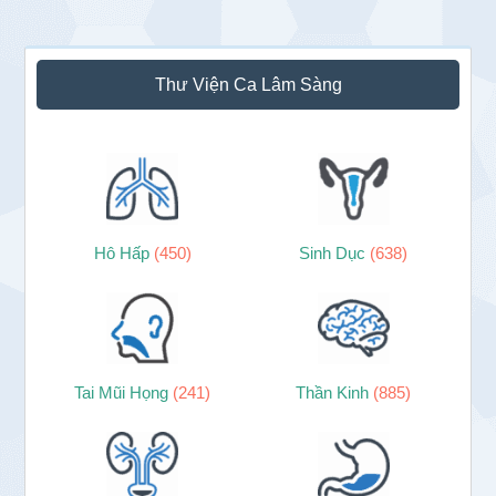
to
to
to
to
to
to
to
omitted
page
page
page
page
page
page
page
Sidebar
Thư Viện Ca Lâm Sàng
chính
Hô Hấp
(450)
Sinh Dục
(638)
Tai Mũi Họng
(241)
Thần Kinh
(885)