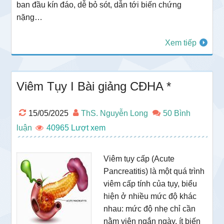
ban đầu kín đáo, dễ bỏ sót, dẫn tới biến chứng
nặng…
Xem tiếp
Viêm Tụy I Bài giảng CĐHA *
15/05/2025
ThS. Nguyễn Long
50 Bình
luận
40965
Viêm tụy cấp (Acute
Pancreatitis) là một quá trình
viêm cấp tính của tụy, biểu
hiện ở nhiều mức độ khác
nhau: mức độ nhẹ chỉ cần
nằm viện ngắn ngày, ít biến