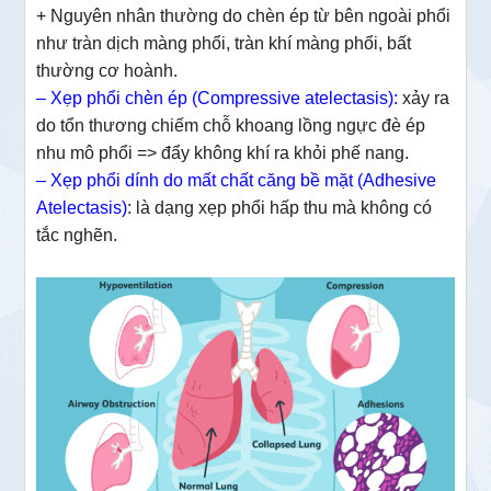
+ Nguyên nhân thường do chèn ép từ bên ngoài phổi
như tràn dịch màng phổi, tràn khí màng phổi, bất
thường cơ hoành.
– Xẹp phổi chèn ép (Compressive atelectasis):
xảy ra
do tổn thương chiếm chỗ khoang lồng ngực đè ép
nhu mô phổi => đẩy không khí ra khỏi phế nang.
–
Xẹp phổi dính do mất chất căng bề mặt (Adhesive
Atelectasis)
: là dạng xẹp phổi hấp thu mà không có
tắc nghẽn.