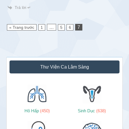
Trả lời ↵
…
7
« Trang trước
1
5
6
Sidebar
Thư Viện Ca Lâm Sàng
chính
Hô Hấp
(450)
Sinh Dục
(638)