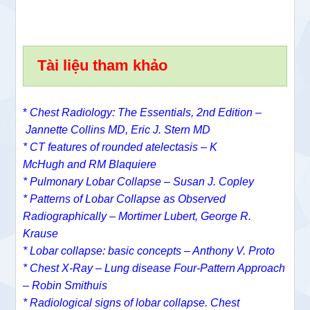
Tài liệu tham khảo
*
Chest Radiology: The Essentials, 2nd Edition –
Jannette Collins MD, Eric J. Stern MD
*
CT features of rounded atelectasis –
K
McHugh
and
RM Blaquiere
* Pulmonary Lobar Collapse – Susan J. Copley
* Patterns of Lobar Collapse as Observed
Radiographically – Mortimer Lubert, George R.
Krause
* Lobar collapse: basic concepts – Anthony V. Proto
* Chest X-Ray – Lung disease Four-Pattern Approach
– Robin Smithuis
* Radiological signs of lobar collapse. Chest