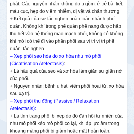
phát. Các nguyên nhân không do u gồm: ứ trệ bài tiết,
máu cục, hẹp do viêm nhiễm, dị vật và chấn thương.
+ Kết quả của sự tắc nghẽn hoàn toàn nhánh phế
quản. Không khí trong phế quản phế nang được hấp
thụ hết vào hệ thống mao mạch phổi, không có không
khí mới có thể đi vào phần phổi sau vị trí vị trí phế
quản tắc nghẽn.
–
Xẹp phổi sẹo hóa do xơ hóa nhu mô phổi
(Cicatrisation Atelectasis)
:
+ Là hậu quả của sẹo và xơ hóa làm giản sự giãn nở
của phổi.
+ Nguyên nhân: bệnh u hạt, viêm phổi hoại tử, xơ hóa
sau xạ trị.
– Xẹp phổi thụ động (Passive / Relaxation
Atelectasis):
+ Là tình trạng phổi bị xẹp do độ đàn hồi tự nhiên của
nhu mô phổi kéo mô phổi co lại, khi áp lực âm trong
khoang màng phổi bị giảm hoặc mất hoàn toàn.