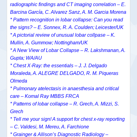
radiographic findings and CT imaging correlation – E.
Barcina García, C. Alvarez Sanz, A. M. Garcia Morena
* Pattern recognition in lobar collapse: Can you read
the signs? – E. Sonnex, R. A. Coulden; Leicester/UK
* A pictorial review of unusual lobar collpase – K.
Mullin, A. Gummow; Nottingham/UK
* A New View of Lobar Collapse – R. Lakshmanan, A.
Gupta; WA/AU
* Chest X-Ray: the essentials – J. J. Delgado
Moraleda, A. ALEGRE DELGADO, R. M. Piqueras
Olmeda
* Pulmonary atelectasis in anaesthesia and critical
care – Komal Ray MBBS FRCA
* Patterns of lobar collapse – R. Grech, A. Mizzi, S.
Grech
* Tell me your sign! A support for chest x-ray reporting
– C. Valdesi, M. Mereu, A. Farchione
* Grainger & Allison’s Diagnostic Radiology –