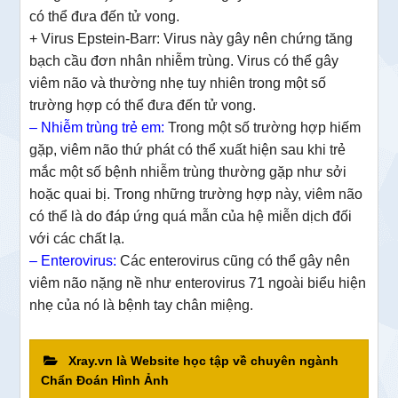
có thể đưa đến tử vong.
+ Virus Epstein-Barr: Virus này gây nên chứng tăng
bạch cầu đơn nhân nhiễm trùng. Virus có thể gây
viêm não và thường nhẹ tuy nhiên trong một số
trường hợp có thể đưa đến tử vong.
– Nhiễm trùng trẻ em:
Trong một số trường hợp hiếm
gặp, viêm não thứ phát có thể xuất hiện sau khi trẻ
mắc một số bệnh nhiễm trùng thường gặp như sởi
hoặc quai bị. Trong những trường hợp này, viêm não
có thể là do đáp ứng quá mẫn của hệ miễn dịch đối
với các chất lạ.
– E
nterovirus:
Các enterovirus cũng có thể gây nên
viêm não nặng nề như enterovirus 71 ngoài biểu hiện
nhẹ của nó là bệnh tay chân miệng.
Xray.vn là Website học tập về chuyên ngành
Chẩn Đoán Hình Ảnh