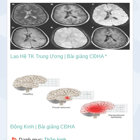
Lao Hệ TK Trung Ương | Bài giảng CĐHA *
Động Kinh | Bài giảng CĐHA
Danh mục:
Thần kinh