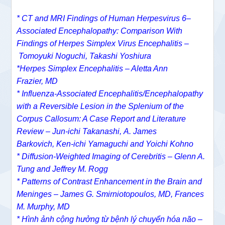
*
CT and MRI Findings of Human Herpesvirus 6–
Associated Encephalopathy: Comparison With
Findings of Herpes Simplex Virus Encephalitis –
Tomoyuki Noguchi
,
Takashi Yoshiura
*Herpes Simplex Encephalitis – Aletta Ann
Frazier, MD
* Influenza-Associated Encephalitis/Encephalopathy
with a Reversible Lesion in the Splenium of the
Corpus Callosum: A Case Report and Literature
Review –
Jun-ichi Takanashi
,
A. James
Barkovich
,
Ken-ichi Yamaguchi
and
Yoichi Kohno
*
Diffusion-Weighted Imaging of Cerebritis –
Glenn A.
Tung
and
Jeffrey M. Rogg
*
Patterns of Contrast Enhancement in the Brain and
Meninges –
James G. Smirniotopoulos, MD,
Frances
M. Murphy, MD
* Hình ảnh cộng hưởng từ bệnh lý chuyển hóa não –