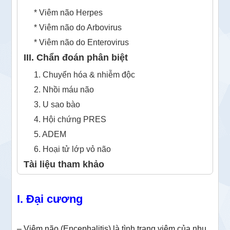
* Viêm não Herpes
* Viêm não do Arbovirus
* Viêm não do Enterovirus
III. Chẩn đoán phân biệt
1. Chuyển hóa & nhiễm độc
2. Nhồi máu não
3. U sao bào
4. Hội chứng PRES
5. ADEM
6. Hoại tử lớp vỏ não
Tài liệu tham khảo
I. Đại cương
– Viêm não (Encephalitis) là tình trạng viêm của nhu