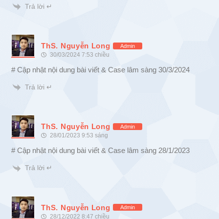
Trả lời ↵
ThS. Nguyễn Long
Admin
30/03/2024 7:53 chiều
# Cập nhật nội dung bài viết & Case lâm sàng 30/3/2024
Trả lời ↵
ThS. Nguyễn Long
Admin
28/01/2023 9:53 sáng
# Cập nhật nội dung bài viết & Case lâm sàng 28/1/2023
Trả lời ↵
ThS. Nguyễn Long
Admin
28/12/2022 8:47 chiều