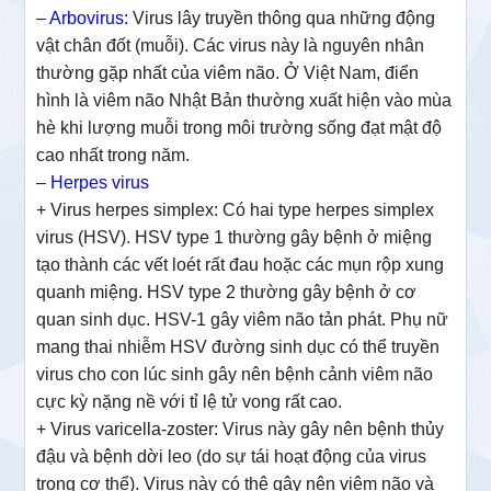
– Arbovirus:
Virus lây truyền thông qua những động
vật chân đốt (muỗi). Các virus này là nguyên nhân
thường gặp nhất của viêm não. Ở Việt Nam, điển
hình là viêm não Nhật Bản thường xuất hiện vào mùa
hè khi lượng muỗi trong môi trường sống đạt mật độ
cao nhất trong năm.
–
Herpes virus
+ Virus herpes simplex: Có hai type herpes simplex
virus (HSV). HSV type 1 thường gây bệnh ở miệng
tạo thành các vết loét rất đau hoặc các mụn rộp xung
quanh miệng. HSV type 2 thường gây bệnh ở cơ
quan sinh dục. HSV-1 gây viêm não tản phát. Phụ nữ
mang thai nhiễm HSV đường sinh dục có thể truyền
virus cho con lúc sinh gây nên bệnh cảnh viêm não
cực kỳ nặng nề với tỉ lệ tử vong rất cao.
+ Virus varicella-zoster: Virus này gây nên bệnh thủy
đậu và bệnh dời leo (do sự tái hoạt động của virus
trong cơ thể). Virus này có thê gây nên viêm não và