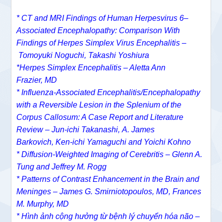
*
CT and MRI Findings of Human Herpesvirus 6–
Associated Encephalopathy: Comparison With
Findings of Herpes Simplex Virus Encephalitis –
Tomoyuki Noguchi
,
Takashi Yoshiura
*Herpes Simplex Encephalitis – Aletta Ann
Frazier, MD
* Influenza-Associated Encephalitis/Encephalopathy
with a Reversible Lesion in the Splenium of the
Corpus Callosum: A Case Report and Literature
Review –
Jun-ichi Takanashi
,
A. James
Barkovich
,
Ken-ichi Yamaguchi
and
Yoichi Kohno
*
Diffusion-Weighted Imaging of Cerebritis –
Glenn A.
Tung
and
Jeffrey M. Rogg
*
Patterns of Contrast Enhancement in the Brain and
Meninges –
James G. Smirniotopoulos, MD,
Frances
M. Murphy, MD
* Hình ảnh cộng hưởng từ bệnh lý chuyển hóa não –