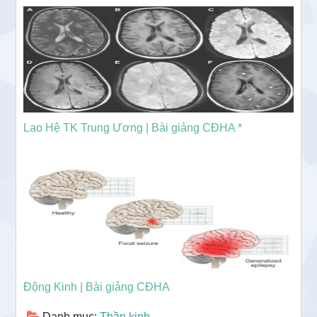
Lao Hệ TK Trung Ương | Bài giảng CĐHA *
Động Kinh | Bài giảng CĐHA
Danh mục:
Thần kinh