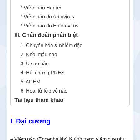
* Viêm não Herpes
* Viêm não do Arbovirus
* Viêm não do Enterovirus
III. Chẩn đoán phân biệt
1. Chuyển hóa & nhiễm độc
2. Nhồi máu não
3. U sao bào
4. Hội chứng PRES
5. ADEM
6. Hoại tử lớp vỏ não
Tài liệu tham khảo
I. Đại cương
– Viêm não (Encephalitis) là tình trạng viêm của nhu