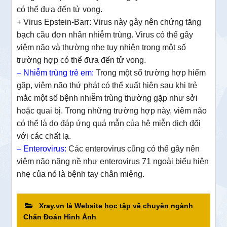
có thể đưa đến tử vong.
+ Virus Epstein-Barr: Virus này gây nên chứng tăng
bạch cầu đơn nhân nhiễm trùng. Virus có thể gây
viêm não và thường nhẹ tuy nhiên trong một số
trường hợp có thể đưa đến tử vong.
– Nhiễm trùng trẻ em:
Trong một số trường hợp hiếm
gặp, viêm não thứ phát có thể xuất hiện sau khi trẻ
mắc một số bệnh nhiễm trùng thường gặp như sởi
hoặc quai bị. Trong những trường hợp này, viêm não
có thể là do đáp ứng quá mẫn của hệ miễn dịch đối
với các chất lạ.
– E
nterovirus:
Các enterovirus cũng có thể gây nên
viêm não nặng nề như enterovirus 71 ngoài biểu hiện
nhẹ của nó là bệnh tay chân miệng.
Xray.vn là Website học tập về chuyên ngành
Chẩn Đoán Hình Ảnh