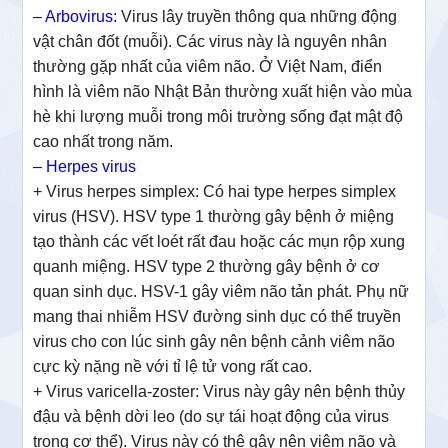
– Arbovirus:
Virus lây truyền thông qua những động
vật chân đốt (muỗi). Các virus này là nguyên nhân
thường gặp nhất của viêm não. Ở Việt Nam, điển
hình là viêm não Nhật Bản thường xuất hiện vào mùa
hè khi lượng muỗi trong môi trường sống đạt mật độ
cao nhất trong năm.
–
Herpes virus
+ Virus herpes simplex: Có hai type herpes simplex
virus (HSV). HSV type 1 thường gây bệnh ở miệng
tạo thành các vết loét rất đau hoặc các mụn rộp xung
quanh miệng. HSV type 2 thường gây bệnh ở cơ
quan sinh dục. HSV-1 gây viêm não tản phát. Phụ nữ
mang thai nhiễm HSV đường sinh dục có thể truyền
virus cho con lúc sinh gây nên bệnh cảnh viêm não
cực kỳ nặng nề với tỉ lệ tử vong rất cao.
+ Virus varicella-zoster: Virus này gây nên bệnh thủy
đậu và bệnh dời leo (do sự tái hoạt động của virus
trong cơ thể). Virus này có thê gây nên viêm não và