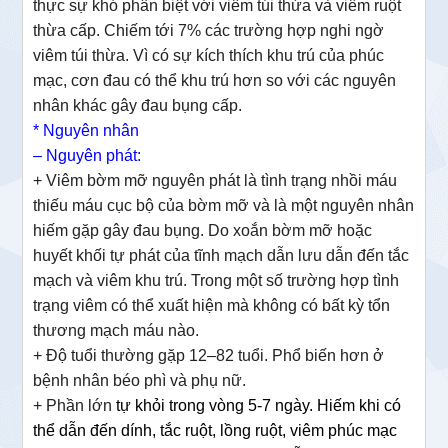
thực sự khó phân biệt với viêm túi thừa và viêm ruột
thừa cấp. Chiếm tới 7% các trường hợp nghi ngờ
viêm túi thừa. Vì có sự kích thích khu trú của phúc
mạc, cơn đau có thể khu trú hơn so với các nguyên
nhân khác gây đau bụng cấp.
* Nguyên nhân
– Nguyên phát:
+ Viêm bờm mỡ nguyên phát là tình trạng nhồi máu
thiếu máu cục bộ của bờm mỡ và là một nguyên nhân
hiếm gặp gây đau bụng. Do xoắn bờm mỡ hoặc
huyết khối tự phát của tĩnh mạch dẫn lưu dẫn đến tắc
mạch và viêm khu trú. Trong một số trường hợp tình
trạng viêm có thể xuất hiện mà không có bất kỳ tổn
thương mạch máu nào.
+
Độ tuổi thường gặp 12–82 tuổi. Phổ biến hơn ở
bệnh nhân béo phì và phụ nữ
.
+ Phần lớn
tự khỏi trong vòng 5-7 ngày. Hiếm khi có
thể dẫn đến dính, tắc ruột, lồng ruột, viêm phúc mạc