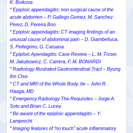
K. Boikova
* Epiploic appendagitis: non surgical cause of the
acute abdomen – P. Gallego Gomez, M. Sanchez
Perez, D. Pereira Boo
* Epiploic appendagitis: CT imaging findings of an
unusual cause of abdominal pain – D. Giambelluca,
S. Pellegrino, G. Caruana
* Epiploic Apendagitis: Case Review – L. M. Tisser,
M. Jakubowicz, C. Carrera, F. M. BONARDI
* Radiology Illustrated Gastrointestinal Tract – Byung
Ihn Choi
* CT and MRI of the Whole Body, 6e – John R.
Haaga, MD
* Emergency Radiology The Requisites – Jorge A.
Soto and Brian C. Lucey
* Be aware of the epiploic appendagitis – Y.
Lamprecht
* Imaging features of “no touch” acute inflammatory