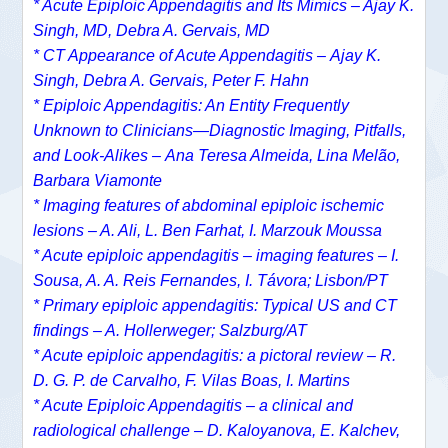
* Acute Epiploic Appendagitis and Its Mimics –
Ajay K.
Singh, MD,
Debra A. Gervais, MD
*
CT Appearance of Acute Appendagitis –
Ajay K.
Singh
,
Debra A. Gervais
,
Peter F. Hahn
*
Epiploic Appendagitis: An Entity Frequently
Unknown to Clinicians—Diagnostic Imaging, Pitfalls,
and Look-Alikes –
Ana Teresa Almeida
,
Lina Melão
,
Barbara Viamonte
* Imaging features of abdominal epiploic ischemic
lesions – A. Ali, L. Ben Farhat, I. Marzouk Moussa
* Acute epiploic appendagitis – imaging features – I.
Sousa, A. A. Reis Fernandes, I. Távora; Lisbon/PT
* Primary epiploic appendagitis: Typical US and CT
findings – A. Hollerweger; Salzburg/AT
* Acute epiploic appendagitis: a pictoral review – R.
D. G. P. de Carvalho, F. Vilas Boas, I. Martins
* Acute Epiploic Appendagitis – a clinical and
radiological challenge – D. Kaloyanova, E. Kalchev,