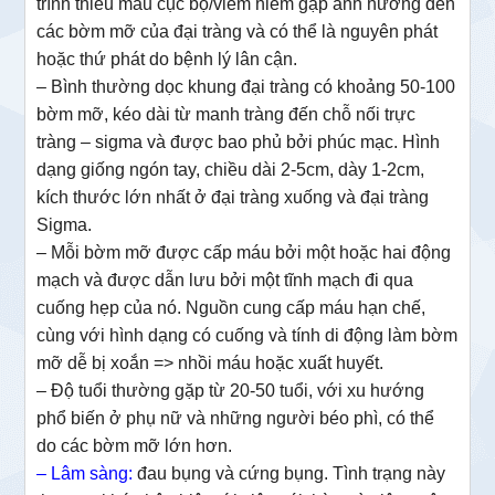
trình thiếu máu cục bộ/viêm hiếm gặp ảnh hưởng đến
các bờm mỡ của đại tràng và có thể là nguyên phát
hoặc thứ phát do bệnh lý lân cận.
– Bình thường dọc khung đại tràng có khoảng 50-100
bờm mỡ, kéo dài từ manh tràng đến chỗ nối trực
tràng – sigma và được bao phủ bởi phúc mạc. Hình
dạng giống ngón tay, chiều dài 2-5cm, dày 1-2cm,
kích thước lớn nhất ở đại tràng xuống và đại tràng
Sigma.
–
Mỗi bờm mỡ được cấp máu bởi một hoặc hai động
mạch và được dẫn lưu bởi một tĩnh mạch đi qua
cuống hẹp của nó
. Nguồn cung cấp máu hạn chế,
cùng với hình dạng có cuống và tính di động làm bờm
mỡ dễ bị xoắn => nhồi máu hoặc xuất huyết.
– Độ tuổi thường gặp từ 20-50 tuổi, với xu hướng
phổ biến ở phụ nữ và những người béo phì, có thể
do các bờm mỡ lớn hơn.
– Lâm sàng:
đau bụng và cứng bụng. Tình trạng này