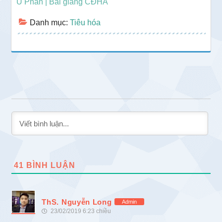
U Phân | Bài giảng CĐHA
Danh mục:
Tiêu hóa
41
BÌNH LUẬN
ThS. Nguyễn Long
Admin
23/02/2019 6:23 chiều