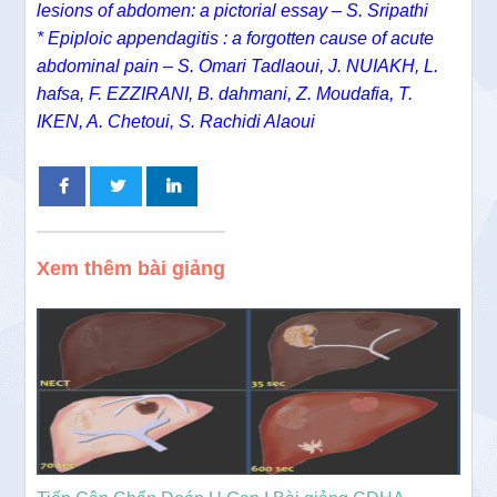
lesions of abdomen: a pictorial essay – S. Sripathi
* Epiploic appendagitis : a forgotten cause of acute
abdominal pain – S. Omari Tadlaoui, J. NUIAKH, L.
hafsa, F. EZZIRANI, B. dahmani, Z. Moudafia, T.
IKEN, A. Chetoui, S. Rachidi Alaoui
Xem thêm bài giảng