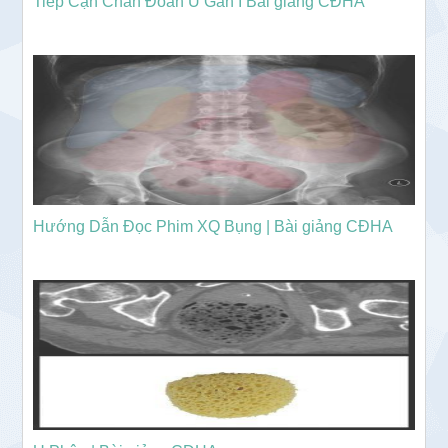
Tiếp Cận Chẩn Đoán U Gan I Bài giảng CĐHA
Hướng Dẫn Đọc Phim XQ Bụng | Bài giảng CĐHA