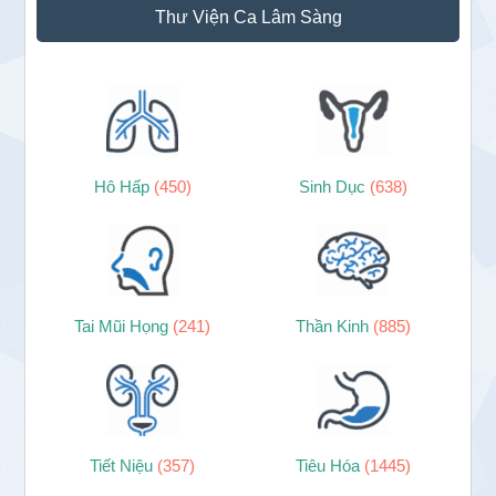
Thư Viện Ca Lâm Sàng
chính
Hô Hấp
(450)
Sinh Dục
(638)
Tai Mũi Họng
(241)
Thần Kinh
(885)
Tiết Niệu
(357)
Tiêu Hóa
(1445)