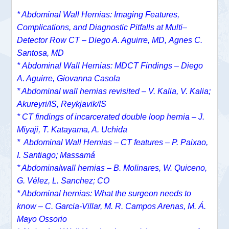
* Abdominal Wall Hernias: Imaging Features,
Complications, and Diagnostic Pitfalls at Multi–
Detector Row CT –
Diego A. Aguirre, MD,
Agnes C.
Santosa, MD
*
Abdominal Wall Hernias: MDCT Findings –
Diego
A. Aguirre
,
Giovanna Casola
* Abdominal wall hernias revisited – V. Kalia, V. Kalia;
Akureyri/IS, Reykjavik/IS
* CT findings of incarcerated double loop hernia – J.
Miyaji, T. Katayama, A. Uchida
* Abdominal Wall Hernias – CT features – P. Paixao,
I. Santiago; Massamá
* Abdominalwall hernias – B. Molinares, W. Quiceno,
G. Vélez, L. Sanchez; CO
* Abdominal hernias: What the surgeon needs to
know – C. Garcia-Villar, M. R. Campos Arenas, M. Á.
Mayo Ossorio