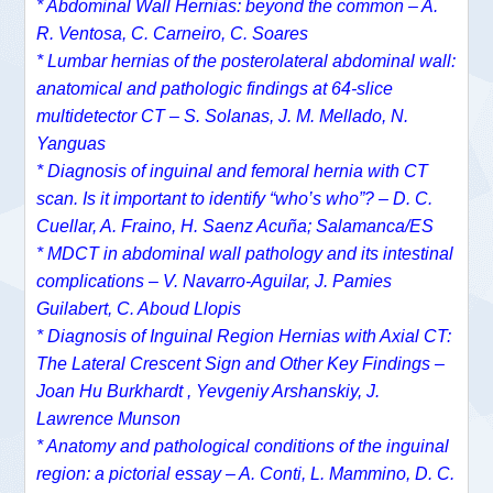
* Abdominal Wall Hernias: beyond the common – A.
R. Ventosa, C. Carneiro, C. Soares
* Lumbar hernias of the posterolateral abdominal wall:
anatomical and pathologic findings at 64-slice
multidetector CT – S. Solanas, J. M. Mellado, N.
Yanguas
* Diagnosis of inguinal and femoral hernia with CT
scan. Is it important to identify “who’s who”? – D. C.
Cuellar, A. Fraino, H. Saenz Acuña; Salamanca/ES
* MDCT in abdominal wall pathology and its intestinal
complications – V. Navarro-Aguilar, J. Pamies
Guilabert, C. Aboud Llopis
* Diagnosis of Inguinal Region Hernias with Axial CT:
The Lateral Crescent Sign and Other Key Findings –
Joan Hu Burkhardt , Yevgeniy Arshanskiy, J.
Lawrence Munson
* Anatomy and pathological conditions of the inguinal
region: a pictorial essay – A. Conti, L. Mammino, D. C.