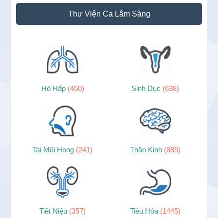
Sidebar
Thư Viện Ca Lâm Sàng
chính
Hô Hấp
(450)
Sinh Dục
(638)
Tai Mũi Họng
(241)
Thần Kinh
(885)
Tiết Niệu
(357)
Tiêu Hóa
(1445)