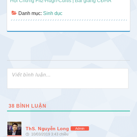
Hội Chứng Fitz-Hugh-Curtis | Bài giảng CĐHA
Danh mục:
Sinh dục
38
BÌNH LUẬN
ThS. Nguyễn Long
Admin
10/03/2019 3:43 chiều