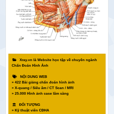
Xray.vn là Website học tập về chuyên ngành
Chẩn Đoán Hình Ảnh
NỘI DUNG WEB
» 422 Bài giảng chẩn đoán hình ảnh
» X-quang / Siêu âm / CT Scan / MRI
» 25.000 Hình ảnh case lâm sàng
ĐỐI TƯỢNG
» Kỹ thuật viên CĐHA