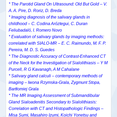
* The Parotid Gland On Ultrasound: Old But Gold – V.
A. A. Pire, D. Roriz, D. Breda
* Imaging diagnosis of the salivary glands in
childhood – C. Codina Aróztegui, C. Duran
Feliubadaló, I. Romero Novo
* Evaluation of salivary glands by imaging methods:
correlated with SIALO-MR – E. C. Raimundo, M. F. P.
Pereira, M. D. S. Guedes
* The Diagnostic Accuracy of Contrast-Enhanced CT
of the Neck for the Investigation of Sialolithiasis – Y M
Purcell, R G Kavanagh, A M Cahalane
* Salivary gland calculi – contemporary methods of
imaging – Iwona Rzymska-Grala, Zygmunt Stopa,
Bartłomiej Grala
* The MR Imaging Assessment of Submandibular
Gland Sialoadenitis Secondary to Sialolithiasis:
Correlation with CT and Histopathologic Findings –
Misa Sumi, Masahiro Izumi, Koichi Yonetsu and