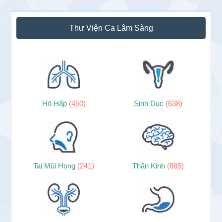
Sidebar
Thư Viện Ca Lâm Sàng
chính
Hô Hấp
(450)
Sinh Dục
(638)
Tai Mũi Họng
(241)
Thần Kinh
(885)