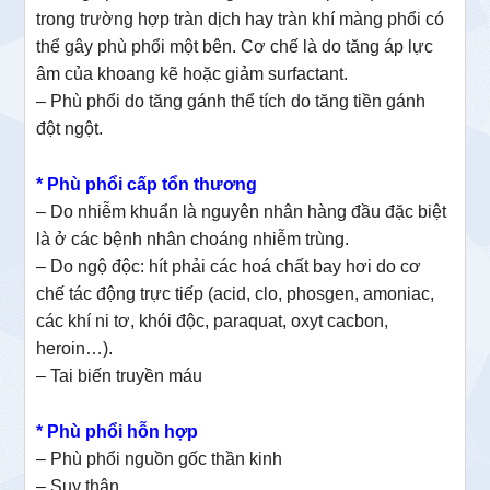
trong trường hợp tràn dịch hay tràn khí màng phổi có
thể gây phù phổi một bên. Cơ chế là do tăng áp lực
âm của khoang kẽ hoặc giảm surfactant.
– Phù phổi do tăng gánh thể tích do tăng tiền gánh
đột ngột.
* Phù phổi cấp tổn thương
– Do nhiễm khuẩn là nguyên nhân hàng đầu đặc biệt
là ở các bệnh nhân choáng nhiễm trùng.
– Do ngộ độc: hít phải các hoá chất bay hơi do cơ
chế tác động trực tiếp (acid, clo, phosgen, amoniac,
các khí ni tơ, khói độc, paraquat, oxyt cacbon,
heroin…).
– Tai biến truyền máu
* Phù phổi hỗn hợp
– Phù phổi nguồn gốc thần kinh
– Suy thận