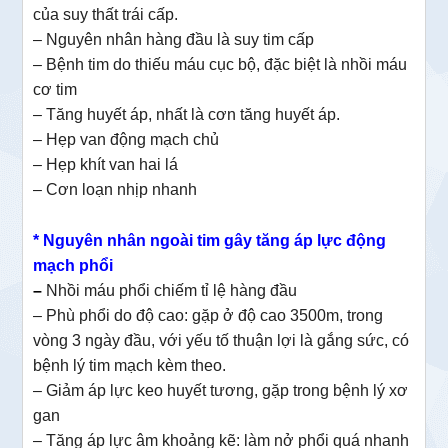
của suy thất trái cấp.
– Nguyên nhân hàng đầu là suy tim cấp
– Bệnh tim do thiếu máu cục bộ, đặc biệt là nhồi máu
cơ tim
– Tăng huyết áp, nhất là cơn tăng huyết áp.
– Hẹp van động mạch chủ
– Hẹp khít van hai lá
– Cơn loạn nhịp nhanh
* Nguyên nhân ngoài tim gây tăng áp lực động
mạch phổi
–
Nhồi máu phổi chiếm tỉ lệ hàng đầu
– Phù phổi do độ cao: gặp ở độ cao 3500m, trong
vòng 3 ngày đầu, với yếu tố thuận lợi là gắng sức, có
bệnh lý tim mạch kèm theo.
– Giảm áp lực keo huyết tương, gặp trong bệnh lý xơ
gan
– Tăng áp lực âm khoảng kẽ: làm nở phổi quá nhanh