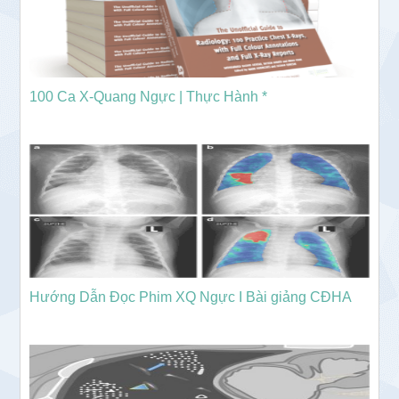
100 Ca X-Quang Ngực | Thực Hành *
Hướng Dẫn Đọc Phim XQ Ngực I Bài giảng CĐHA