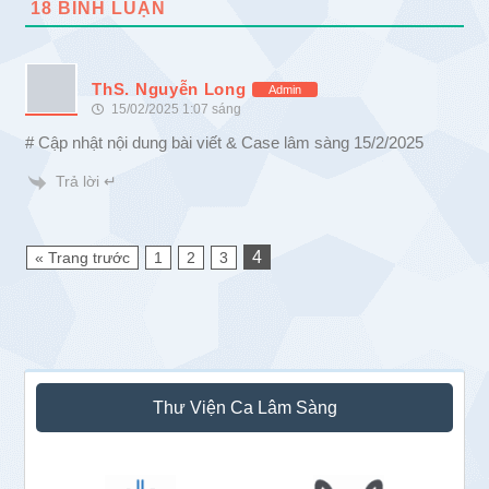
18
BÌNH LUẬN
ThS. Nguyễn Long
Admin
15/02/2025 1:07 sáng
# Cập nhật nội dung bài viết & Case lâm sàng 15/2/2025
Trả lời ↵
4
« Trang trước
1
2
3
Sidebar
Thư Viện Ca Lâm Sàng
chính