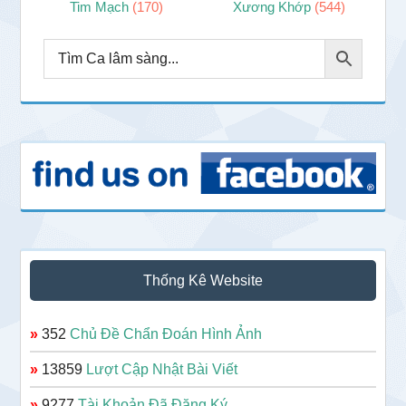
Tim Mạch
(170)
Xương Khớp
(544)
Thống Kê Website
»
352
Chủ Đề Chẩn Đoán Hình Ảnh
»
13859
Lượt Cập Nhật Bài Viết
»
9277
Tài Khoản Đã Đăng Ký