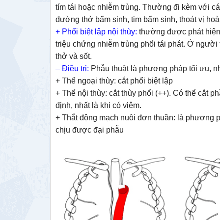
tím tái hoặc nhiễm trùng. Thường đi kèm với các
đường thở bẩm sinh, tim bẩm sinh, thoát vị hoà
+ Phổi biệt lập nội thùy:
thường được phát hiện m
triệu chứng nhiễm trùng phổi tái phát. Ở người
thở và sốt.
– Điều trị:
Phẫu thuật là phương pháp tối ưu, nh
+ Thể ngoại thùy: cắt phổi biệt lập
+ Thể nội thùy: cắt thùy phổi (++). Có thể cắt p
định, nhất là khi có viêm.
+ Thắt động mạch nuôi đơn thuần: là phương ph
chịu được đại phẫu