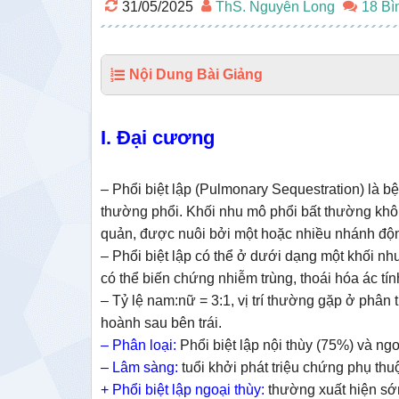
31/05/2025
ThS. Nguyễn Long
18 Bì
Nội Dung Bài Giảng
I. Đại cương
– Phổi biệt lập (Pulmonary Sequestration) là b
thường phổi. Khối nhu mô phổi bất thường khô
quản, được nuôi bởi một hoặc nhiều nhánh độ
– Phổi biệt lập có thể ở dưới dạng một khối n
có thể biến chứng nhiễm trùng, thoái hóa ác tín
– Tỷ lệ nam:nữ = 3:1, vị trí thường gặp ở phân
hoành sau bên trái.
– Phân loại:
Phổi biệt lập nội thùy (75%) và ngo
– Lâm sàng:
tuổi khởi phát triệu chứng phụ thuộ
+ Phổi biệt lập ngoại thùy:
thường xuất hiện sớm