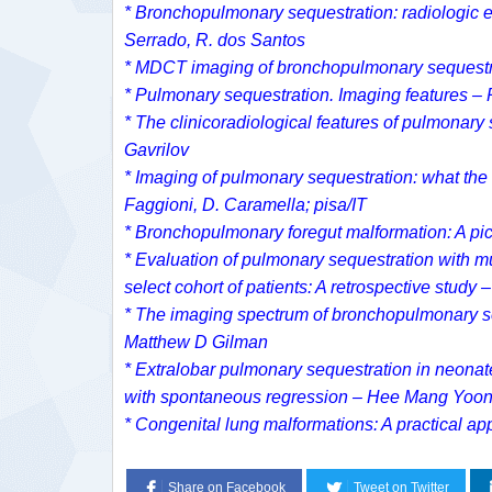
* Bronchopulmonary sequestration: radiologic e
Serrado, R. dos Santos
* MDCT imaging of bronchopulmonary sequestra
* Pulmonary sequestration. Imaging features – 
* The clinicoradiological features of pulmonary
Gavrilov
* Imaging of pulmonary sequestration: what the 
Faggioni, D. Caramella; pisa/IT
* Bronchopulmonary foregut malformation: A pict
* Evaluation of pulmonary sequestration with 
select cohort of patients: A retrospective stud
* The imaging spectrum of bronchopulmonary s
Matthew D Gilman
* Extralobar pulmonary sequestration in neonate
with spontaneous regression – Hee Mang Yoo
* Congenital lung malformations: A practical ap
Share on Facebook
Tweet on Twitter