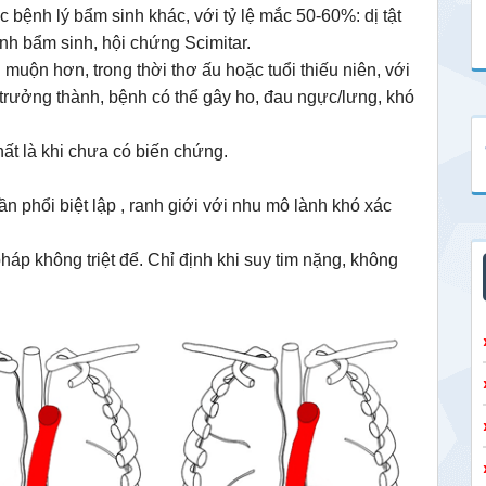
 bệnh lý bẩm sinh khác, với tỷ lệ mắc 50-60%: dị tật
nh bẩm sinh, hội chứng Scimitar.
uộn hơn, trong thời thơ ấu hoặc tuổi thiếu niên, với
 trưởng thành, bệnh có thể gây ho, đau ngực/lưng, khó
ất là khi chưa có biến chứng.
hần phổi biệt lập , ranh giới với nhu mô lành khó xác
áp không triệt để. Chỉ định khi suy tim nặng, không