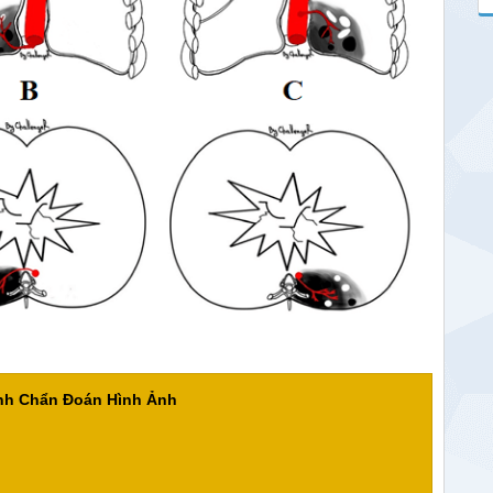
ành Chẩn Đoán Hình Ảnh