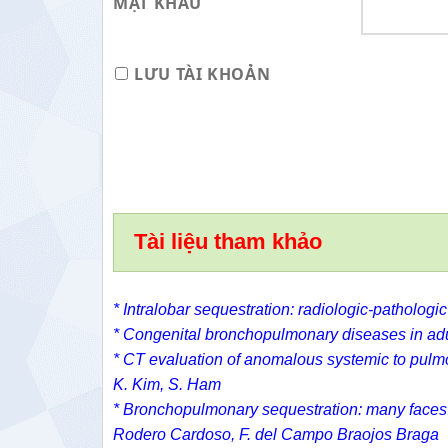
MẬT KHẨU
LƯU TÀI KHOẢN
Tài liệu tham khảo
* Intralobar sequestration: radiologic-pathologic
* Congenital bronchopulmonary diseases in adul
* CT evaluation of anomalous systemic to pulmo
K. Kim, S. Ham
* Bronchopulmonary sequestration: many faces o
Rodero Cardoso, F. del Campo Braojos Braga