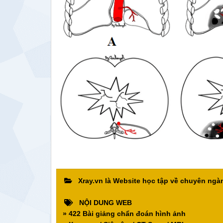
Xray.vn là Website học tập về chuyên ng
NỘI DUNG WEB
» 422 Bài giảng chẩn đoán hình ảnh