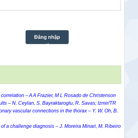
 correlation –
A A Frazier,
M L Rosado de Christenson
ts – N. Ceylan, S. Bayraktaroglu, R. Savas; Izmir/TR
nary vascular connections in the thorax – Y. W. Oh, B.
f a challenge diagnosis – J. Moreira Minari, M. Ribeiro