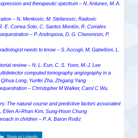
xpression and therapeutic spectrum – N. Antunes, M. A.
tion – N. Menkovic, M. Stefanovic, Radovic
R. E. Correa Soto, C. Santos Montón, R. Corrales
 sequestration – P. Andropova, D. G. Cheremisin, P.
radiologist needs to know – S. Accogli, M. Gabelloni, L.
orial review – N. L. Eun, C. S. Yoon, M.-J. Lee
multidetector computed tomography angiography in a
y – Qihua Long, Yunfei Zha, Zhigang Yang
equestration – Christopher M Walker, Carol C Wu,
s: The natural course and predictive factors associated
n, Ellen Ai-Rhan Kim, Sung-Hoon Chung
proach in children – P. A. Baron Rodiz
Share on LinkedIn