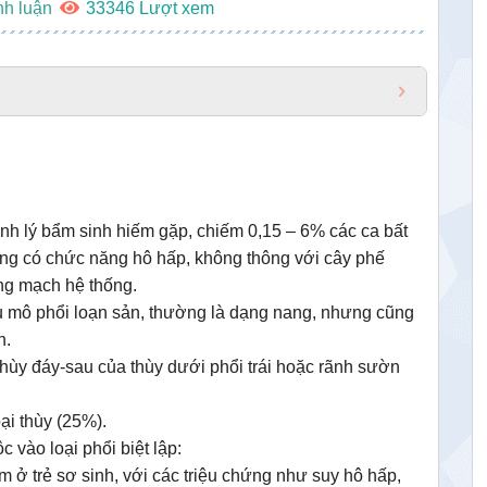
nh luận
33346
ệnh lý bẩm sinh hiếm gặp, chiếm 0,15 – 6% các ca bất
ng có chức năng hô hấp, không thông với cây phế
ng mạch hệ thống.
hu mô phổi loạn sản, thường là dạng nang, nhưng cũng
h.
 thùy đáy-sau của thùy dưới phổi trái hoặc rãnh sườn
ại thùy (25%).
c vào loại phổi biệt lập:
 ở trẻ sơ sinh, với các triệu chứng như suy hô hấp,