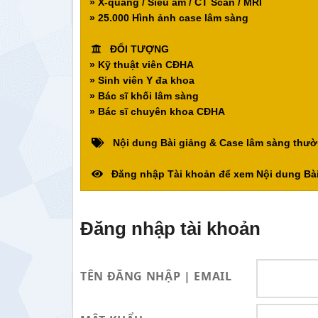
» X-quang / Siêu âm / CT Scan / MRI
» 25.000 Hình ảnh case lâm sàng
ĐỐI TƯỢNG
» Kỹ thuật viên CĐHA
» Sinh viên Y đa khoa
» Bác sĩ khối lâm sàng
» Bác sĩ chuyên khoa CĐHA
Nội dung Bài giảng & Case lâm sàng thườ
Đăng nhập Tài khoản để xem Nội dung Bài
Đăng nhập tài khoản
TÊN ĐĂNG NHẬP | EMAIL