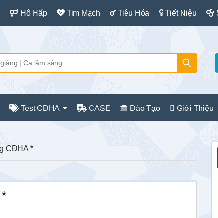
Hô Hấp
Tim Mạch
Tiêu Hóa
Tiết Niệu
Test CĐHA
CASE
Đào Tạo
Giới Thiệu
S
ảng CĐHA *
c
 *