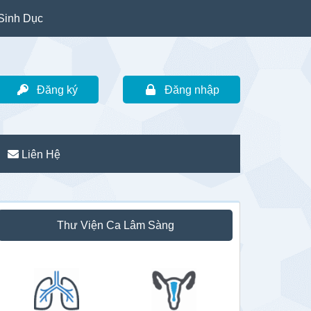
Sinh Dục
Đăng ký
Đăng nhập
Liên Hệ
idebar
Thư Viện Ca Lâm Sàng
hính