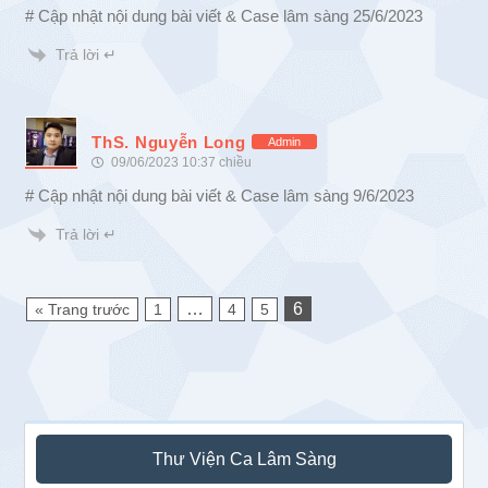
# Cập nhật nội dung bài viết & Case lâm sàng 25/6/2023
Trả lời ↵
ThS. Nguyễn Long
Admin
09/06/2023 10:37 chiều
# Cập nhật nội dung bài viết & Case lâm sàng 9/6/2023
Trả lời ↵
…
6
« Trang trước
1
4
5
Sidebar
Thư Viện Ca Lâm Sàng
chính