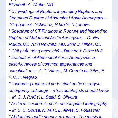
Elizabeth K. Weihe, MD
*
CT Findings of Rupture, Impending Rupture, and
Contained Rupture of Abdominal Aortic Aneurysms –
Stephanie A. Schwartz
,
Mihra S. Taljanovic
*
Spectrum of CT Findings in Rupture and Impending
Rupture of Abdominal Aortic Aneurysms –
Dmitry
Rakita, MD,
Amit Newatia, MD,
John J. Hines, MD
* Giải phẫu động mạch chủ – Đại học Y Dược Huế
* Evaluation of Abdominal Aortic Aneurysms: a
pictorial review of common appearances and
complications – A. T. Vilares, M. Correia da Silva, E.
F. M. P. Negrao
* Impending rupture of abdominal aortic aneurysm:
emergency radiology – what radiologists should know
– M. C. J. RACY, L. Saad, S. Oliveira
* Aortic dissection: Aspects on computed tomography
– M. S. C. Sousa, N. M. R. D. Alves, S. Fouassier
* Abdominal aortic aneurysm rupture: The musts in