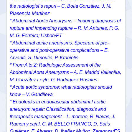
the radiologist´s report – C. Botía González, J. M.
Plasencia Martínez
* Abdominal Aortic Aneurysms – Imaging diagnosis of
rupture and impending rupture – R. M. Antunes, P. G.
M. G. Ferreira; Lisbon/PT
* Abdominal aortic aneurysms. Spectrum of pre-
operative and post-operative complications – E.
Arvaniti, S. Dimoulia, P. Kraniotis
* From A to Z: Radiologic Assessment of the
Abdominal Aorta Aneurysms – A. E. Madrid Vallenilla,
M. González Leyte, G. Rodriguez Rosales
* Acute aortic syndrome: what radiologists should
know – V. Gandileva
* Endoleaks in endovascular abdominal aortic
aneurysm repair: Classification, diagnosis and
therapeutic management – L. moreno, R. Navas, J.
Ramon y cajal, C. M. BELLO FRANCO, D. Solís
Gutiérrez, E. Alvarez, D. Ibañez Muñoz; Zaragoza/ES