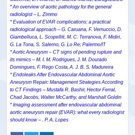
* An overview of aortic pathology for the general
radiologist – L. Zimmo
* Evaluation of EVAR complications: a practical
radiological approach – G. Caruana, F. Vernuccio, D.
Giambelluca, L. Scopelliti, M. C. Terranova, F. Midiri,
G. La Tona, S. Salerno, G. Lo Re; Palermo/IT
* Aortic Aneurysm – CT signs of pending rupture and
its mimics – M. I. M. Rodrigues, J. M. Dourado
Domingues, F. Rego Costa, A. J. B. S. Madureira
* Endoleaks After Endovascular Abdominal Aortic
Aneurysm Repair: Management Strategies According
to CT Findings – Mustafa R. Bashir, Hector Ferral,
Chad Jacobs, Walter McCarthy, and Marshall Goldin
* Imaging assessment after endovascular abdominal
aortic aneurysm repair (EVAR): what every radiologist
should know – . P. A. Lopes