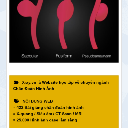
Xray.vn là Website học tập về chuyên ngành
Chẩn Đoán Hình Ảnh
NỘI DUNG WEB
» 422 Bài giảng chẩn đoán hình ảnh
» X-quang / Siêu âm / CT Scan / MRI
» 25.000 Hình ảnh case lâm sàng