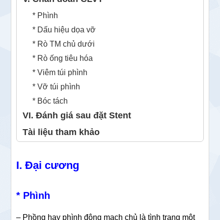
* Phình
* Dấu hiệu dọa vỡ
* Rò TM chủ dưới
* Rò ống tiêu hóa
* Viêm túi phình
* Vỡ túi phình
* Bóc tách
VI. Đánh giá sau đặt Stent
Tài liệu tham khảo
I. Đại cương
* Phình
– Phồng hay phình động mạch chủ là tình trạng một