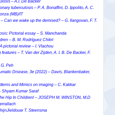
ulosis – A.I. De Backer
ary tuberculosis – P. A. Bonaffini, D. Ippolito, A. C.
Monza (MB)/IT
s – Can we wake up the demised? – G. Ilangovan, F. T.
osis: Pictorial essay – S. Manchanda
ldren – B. M. Rodríguez Chikri
 pictorial review – I. Vlachou
eatures – T. Van der Zijden, A. I. B. De Backer, F.
. G. Peh
umatic Disease, 3e (2022) – Davis, Blankenbaker,
Patterns and Mimics on imaging – C. Kakkar
w – Shyam Kumar Saraf
f the Hip In Children! – JOSEPH M. WINSTON, M.D
errallach
 ThijnJieldouw T. Steensma