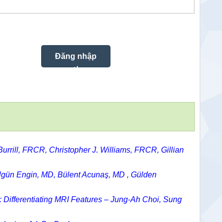
urrill, FRCR,
Christopher J. Williams, FRCR,
Gillian
lgün Engin, MD,
Bülent Acunaş, MD ,
Gülden
: Differentiating MRI Features –
Jung-Ah Choi
,
Sung