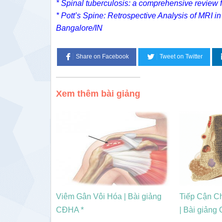
* Spinal tuberculosis: a comprehensive review
* Pott’s Spine: Retrospective Analysis of MRI i
Bangalore/IN
Share on Facebook
Tweet on Twitter
Xem thêm bài giảng
Viêm Gân Vôi Hóa | Bài giảng
Tiếp Cận C
CĐHA *
| Bài giản