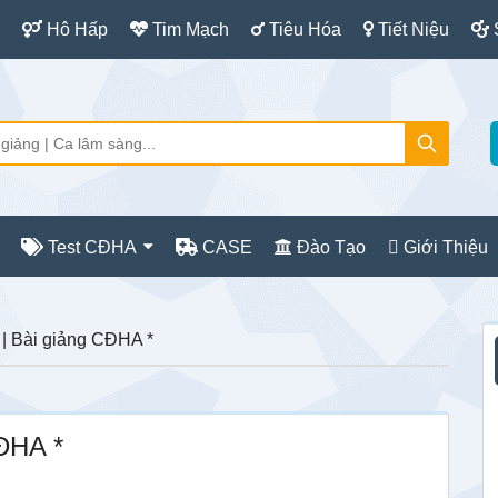
Hô Hấp
Tim Mạch
Tiêu Hóa
Tiết Niệu
Test CĐHA
CASE
Đào Tạo
Giới Thiệu
S
| Bài giảng CĐHA *
c
ĐHA *