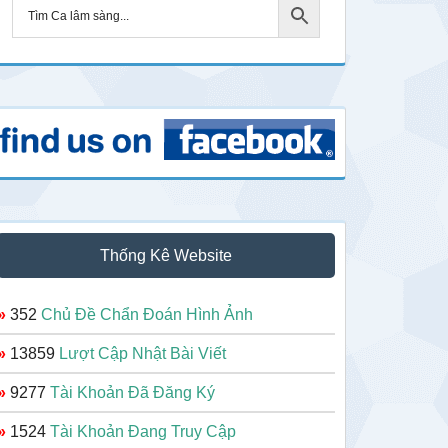
Thống Kê Website
»
352
Chủ Đề Chẩn Đoán Hình Ảnh
»
13859
Lượt Cập Nhật Bài Viết
»
9277
Tài Khoản Đã Đăng Ký
»
1524
Tài Khoản Đang Truy Cập