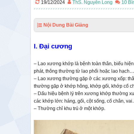
19/12/2024
ThS. Nguyễn Long
10 Bì
Nội Dung Bài Giảng
I. Đại cương
– Lao xương khớp là bệnh toàn thân, biểu hiện
phát, thông thường từ lao phổi hoặc lao hạch…
– Lao xương thường gặp ở các xương xốp: thân
thường gặp ở khớp hông, khớp gối, khớp cổ châ
– Dấu hiệu bệnh lý trên xương khớp thường xu
các khớp lớn: háng, gối, cột sống, cổ chân, va
– Thường chỉ khu trú ở một khớp.