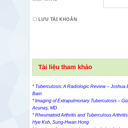
LƯU TÀI KHOẢN
Tài liệu tham khảo
* Tuberculosis: A Radiologic Review –
Joshua B
Bain
* Imaging of Extrapulmonary Tuberculosis –
Gü
Acunaş, MD
* Rheumatoid Arthritis and Tuberculous Arthritis
Hye Koh
,
Sung-Hwan Hong