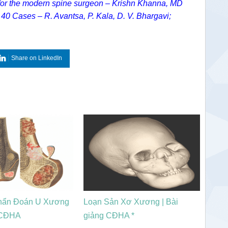
 for the modern spine surgeon – Krishn Khanna, MD
n 40 Cases – R. Avantsa, P. Kala, D. V. Bhargavi;
Share on LinkedIn
hẩn Đoán U Xương
Loạn Sản Xơ Xương | Bài
g CĐHA
giảng CĐHA *