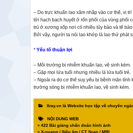
– Do trực khuẩn lao xâm nhập vào cơ thể, vị trí 
tới hạch bạch huyết ở rốn phổi của vùng phổi 
trú ở xương xốp nơi có nhiều tủy bào và tế bà
Bởi vậy, người ta nói lao khớp là lao thứ phát 
*
Yếu tố thuận lợi
– Môi trường bị nhiễm khuẩn lao, vệ sinh kém.
– Gặp mọi lứa tuổi nhưng nhiều là lứa tuổi trẻ.
– Ngoài ra do cơ thể suy yếu bị bệnh mãn tính 
trường sóng bị nhiễm khuẩn lao, vệ sinh kém.
Xray.vn là Website học tập về chuyên ng
NỘI DUNG WEB
» 422 Bài giảng chẩn đoán hình ảnh
» X-quang / Siêu âm / CT Scan / MRI