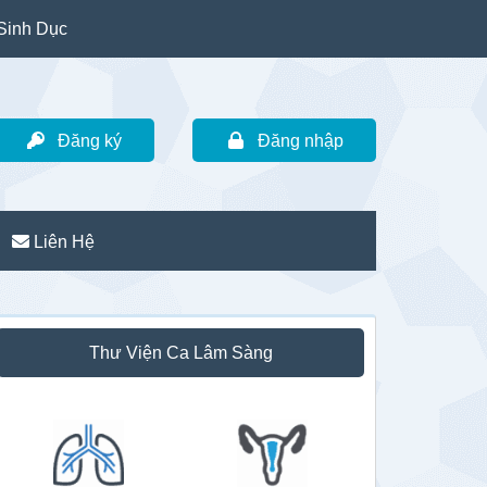
Sinh Dục
Đăng ký
Đăng nhập
Liên Hệ
idebar
Thư Viện Ca Lâm Sàng
hính