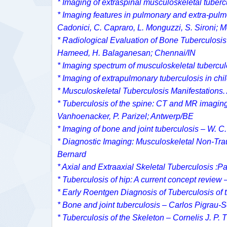
* Imaging of extraspinal musculoskeletal tuberc
* Imaging features in pulmonary and extra-pulmon
Cadonici, C. Capraro, L. Monguzzi, S. Sironi; 
* Radiological Evaluation of Bone Tuberculosi
Hameed, H. Balaganesan; Chennai/IN
* Imaging spectrum of musculoskeletal tubercul
* Imaging of extrapulmonary tuberculosis in chi
* Musculoskeletal Tuberculosis Manifestations. A
* Tuberculosis of the spine: CT and MR imaging f
Vanhoenacker, P. Parizel; Antwerp/BE
* Imaging of bone and joint tuberculosis – W. C
* Diagnostic Imaging: Musculoskeletal Non-Tra
Bernard
* Axial and Extraaxial Skeletal Tuberculosis :
* Tuberculosis of hip: A current concept revie
* Early Roentgen Diagnosis of Tuberculosis o
* Bone and joint tuberculosis – Carlos Pigrau-S
* Tuberculosis of the Skeleton – Cornelis J. P.