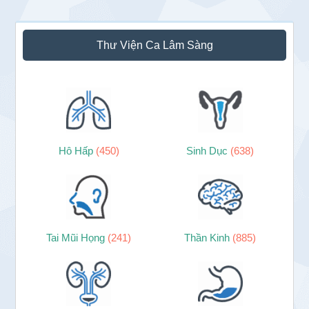
Sidebar
Thư Viện Ca Lâm Sàng
chính
Hô Hấp
(450)
Sinh Dục
(638)
Tai Mũi Họng
(241)
Thần Kinh
(885)