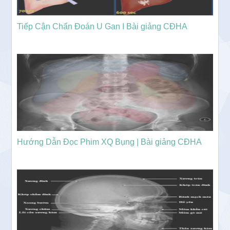
Tiếp Cận Chẩn Đoán U Gan I Bài giảng CĐHA
Hướng Dẫn Đọc Phim XQ Bụng | Bài giảng CĐHA