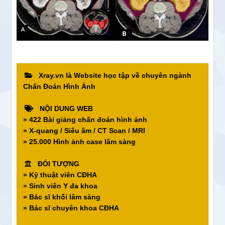
Xray.vn là Website học tập về chuyên ngành
Chẩn Đoán Hình Ảnh
NỘI DUNG WEB
» 422 Bài giảng chẩn đoán hình ảnh
» X-quang / Siêu âm / CT Scan / MRI
» 25.000 Hình ảnh case lâm sàng
ĐỐI TƯỢNG
» Kỹ thuật viên CĐHA
» Sinh viên Y đa khoa
» Bác sĩ khối lâm sàng
» Bác sĩ chuyên khoa CĐHA