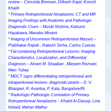
review – Cressida Brennan, Dilkash Kajal, Korosh
Khalili
* Primary Retroperitoneal Neoplasms: CT and MR
Imaging Findings with Anatomic and Pathologic
Diagnostic Clues – Mizuki Nishino, Katsumi
Hayakawa, Manabu Minami
* Imaging of Uncommon Retroperitoneal Masses –
Prabhakar Rajiah , Rakesh Sinha, Carlos Cuevas
* Fat-containing Retroperitoneal Lesions: Imaging
Characteristics, Localization, and Differential
Diagnosis – Akram M. Shaaban , Maryam Rezvani,
Marc Tubay
* MDCT signs differentiating retroperitoneal and
intraperitoneal lesions- diagnostic pearls – D. V.
Bhargavi, R. Avantsa, P. Kala; Bangalore/IN
* Radiologic-Pathologic Correlation of Primary
Retroperitoneal Neoplasms – Khalid Al-Dasuqi, Lina
Irshaid, Mahan Mathur