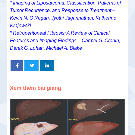
* Imaging of Liposarcoma: Classification, Patterns of
Tumor Recurrence, and Response to Treatment –
Kevin N. O’Regan, Jyothi Jagannathan, Katherine
Krajewski
* Retroperitoneal Fibrosis: A Review of Clinical
Features and Imaging Findings – Carmel G. Cronin,
Derek G. Lohan, Michael A. Blake
Xem thêm bài giảng