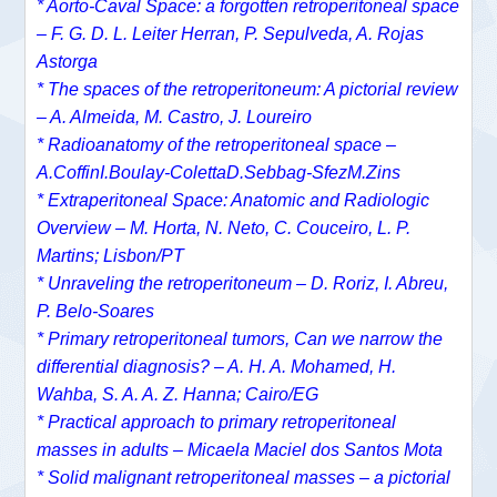
* Aorto-Caval Space: a forgotten retroperitoneal space
– F. G. D. L. Leiter Herran, P. Sepulveda, A. Rojas
Astorga
* The spaces of the retroperitoneum: A pictorial review
– A. Almeida, M. Castro, J. Loureiro
* Radioanatomy of the retroperitoneal space –
A.CoffinI.Boulay-ColettaD.Sebbag-SfezM.Zins
* Extraperitoneal Space: Anatomic and Radiologic
Overview – M. Horta, N. Neto, C. Couceiro, L. P.
Martins; Lisbon/PT
* Unraveling the retroperitoneum – D. Roriz, I. Abreu,
P. Belo-Soares
* Primary retroperitoneal tumors, Can we narrow the
differential diagnosis? – A. H. A. Mohamed, H.
Wahba, S. A. A. Z. Hanna; Cairo/EG
* Practical approach to primary retroperitoneal
masses in adults – Micaela Maciel dos Santos Mota
* Solid malignant retroperitoneal masses – a pictorial