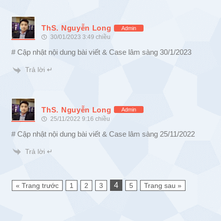
ThS. Nguyễn Long
Admin
30/01/2023 3:49 chiều
# Cập nhật nội dung bài viết & Case lâm sàng 30/1/2023
Trả lời ↵
ThS. Nguyễn Long
Admin
25/11/2022 9:16 chiều
# Cập nhật nội dung bài viết & Case lâm sàng 25/11/2022
Trả lời ↵
4
« Trang trước
1
2
3
5
Trang sau »