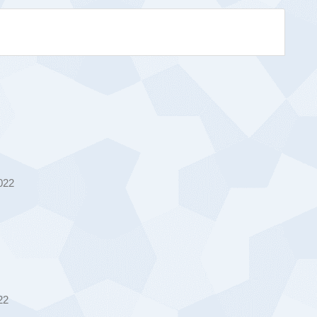
022
22