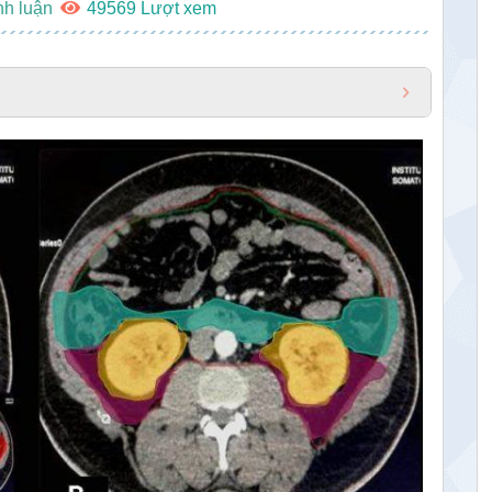
nh luận
49569