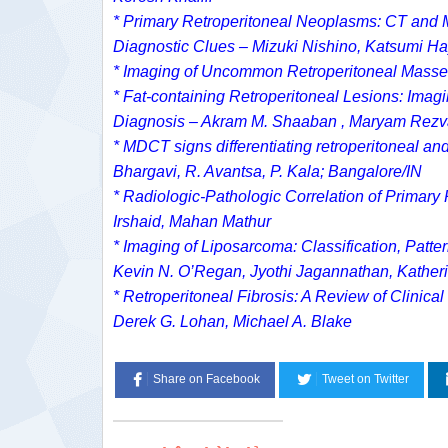
* Primary Retroperitoneal Neoplasms: CT and 
Diagnostic Clues – Mizuki Nishino, Katsumi 
* Imaging of Uncommon Retroperitoneal Masse
* Fat-containing Retroperitoneal Lesions: Imagin
Diagnosis – Akram M. Shaaban , Maryam Rezv
* MDCT signs differentiating retroperitoneal and
Bhargavi, R. Avantsa, P. Kala; Bangalore/IN
* Radiologic-Pathologic Correlation of Primary
Irshaid, Mahan Mathur
* Imaging of Liposarcoma: Classification, Pat
Kevin N. O’Regan, Jyothi Jagannathan, Kather
* Retroperitoneal Fibrosis: A Review of Clinic
Derek G. Lohan, Michael A. Blake
Share on Facebook
Tweet on Twitter