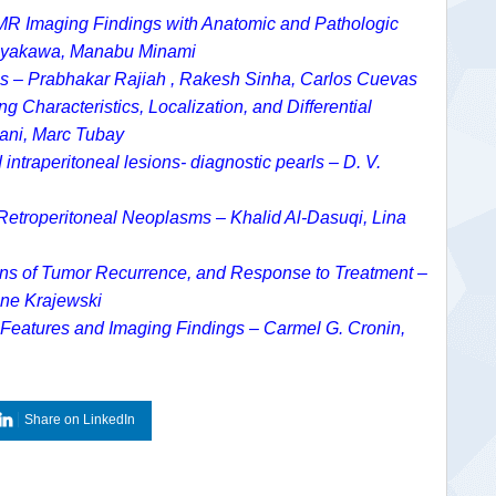
MR Imaging Findings with Anatomic and Pathologic
Hayakawa, Manabu Minami
s – Prabhakar Rajiah , Rakesh Sinha, Carlos Cuevas
g Characteristics, Localization, and Differential
ani, Marc Tubay
 intraperitoneal lesions- diagnostic pearls – D. V.
 Retroperitoneal Neoplasms – Khalid Al-Dasuqi, Lina
terns of Tumor Recurrence, and Response to Treatment –
ine Krajewski
al Features and Imaging Findings – Carmel G. Cronin,
Share on LinkedIn