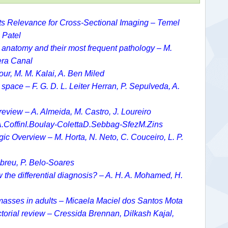
Its Relevance for Cross-Sectional Imaging – Temel
 Patel
l anatomy and their most frequent pathology – M.
era Canal
our, M. M. Kalai, A. Ben Miled
 space – F. G. D. L. Leiter Herran, P. Sepulveda, A.
 review – A. Almeida, M. Castro, J. Loureiro
 A.CoffinI.Boulay-ColettaD.Sebbag-SfezM.Zins
ic Overview – M. Horta, N. Neto, C. Couceiro, L. P.
Abreu, P. Belo-Soares
 the differential diagnosis? – A. H. A. Mohamed, H.
l masses in adults – Micaela Maciel dos Santos Mota
ctorial review – Cressida Brennan, Dilkash Kajal,