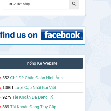
Thống Kê Website
»
352
Chủ Đề Chẩn Đoán Hình Ảnh
»
13861
Lượt Cập Nhật Bài Viết
»
9279
Tài Khoản Đã Đăng Ký
»
869
Tài Khoản Đang Truy Cập