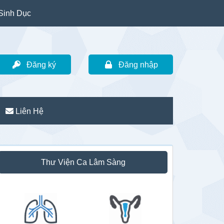
Sinh Dục
Đăng ký
Đăng nhập
Liên Hệ
idebar
Thư Viện Ca Lâm Sàng
hính