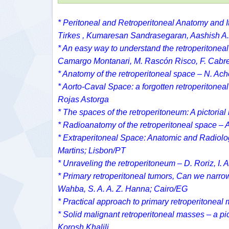
* Peritoneal and Retroperitoneal Anatomy and 
Tirkes , Kumaresan Sandrasegaran, Aashish A.
* An easy way to understand the retroperitonea
Camargo Montanari, M. Rascón Risco, F. Cabr
* Anatomy of the retroperitoneal space – N. Ach
* Aorto-Caval Space: a forgotten retroperitoneal
Rojas Astorga
* The spaces of the retroperitoneum: A pictorial
* Radioanatomy of the retroperitoneal space –
* Extraperitoneal Space: Anatomic and Radiolog
Martins; Lisbon/PT
* Unraveling the retroperitoneum – D. Roriz, I. 
* Primary retroperitoneal tumors, Can we narrow
Wahba, S. A. A. Z. Hanna; Cairo/EG
* Practical approach to primary retroperitonea
* Solid malignant retroperitoneal masses – a pi
Korosh Khalili