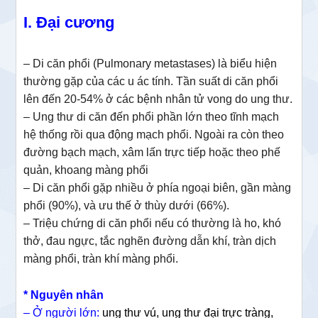
I. Đại cương
– Di căn phổi (Pulmonary metastases) là biểu hiện
thường gặp của các u ác tính. Tần suất di căn phổi
lên đến 20-54% ở các bệnh nhân tử vong do ung thư.
– Ung thư di căn đến phổi phần lớn theo tĩnh mạch
hệ thống rồi qua động mạch phổi. Ngoài ra còn theo
đường bạch mạch, xâm lấn trực tiếp hoặc theo phế
quản, khoang màng phổi
– Di căn phổi gặp nhiều ở phía ngoại biên, gần màng
phổi (90%), và ưu thế ở thùy dưới (66%).
– Triệu chứng di căn phổi nếu có thường là ho, khó
thở, đau ngực, tắc nghẽn đường dẫn khí, tràn dịch
màng phổi, tràn khí màng phổi.
* Nguyên nhân
– Ở người lớn:
ung thư vú, ung thư đại trực tràng,