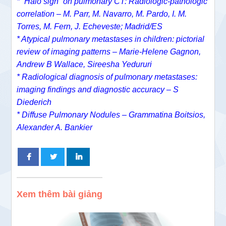
* “Halo sign” on pulmonary CT: Radiologic-pathologic
correlation – M. Parr, M. Navarro, M. Pardo, I. M.
Torres, M. Fern, J. Echeveste; Madrid/ES
* Atypical pulmonary metastases in children: pictorial
review of imaging patterns – Marie-Helene Gagnon,
Andrew B Wallace, Sireesha Yedururi
* Radiological diagnosis of pulmonary metastases:
imaging findings and diagnostic accuracy – S
Diederich
* Diffuse Pulmonary Nodules – Grammatina Boitsios,
Alexander A. Bankier
Xem thêm bài giảng