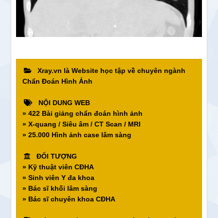
Xray.vn là Website học tập về chuyên ngành
Chẩn Đoán Hình Ảnh
NỘI DUNG WEB
» 422 Bài giảng chẩn đoán hình ảnh
» X-quang / Siêu âm / CT Scan / MRI
» 25.000 Hình ảnh case lâm sàng
ĐỐI TƯỢNG
» Kỹ thuật viên CĐHA
» Sinh viên Y đa khoa
» Bác sĩ khối lâm sàng
» Bác sĩ chuyên khoa CĐHA