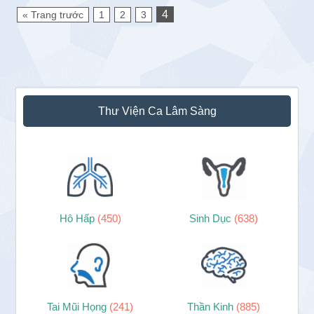
4
« Trang trước
1
2
3
Sidebar
Thư Viện Ca Lâm Sàng
chính
Hô Hấp
(450)
Sinh Dục
(638)
Tai Mũi Họng
(241)
Thần Kinh
(885)