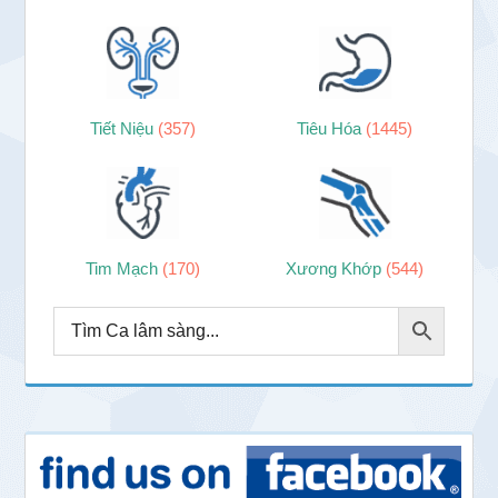
Tiết Niệu
(357)
Tiêu Hóa
(1445)
Tim Mạch
(170)
Xương Khớp
(544)