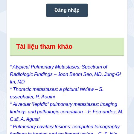
Tài liệu tham khảo
* Atypical Pulmonary Metastases: Spectrum of
Radiologic Findings –
Joon Beom Seo, MD,
Jung-Gi
Im, MD
* Thoracic metastases: a pictural review – S.
esseghaier, R. Aouini
* Alveolar “lepidic” pulmonary metastases: imaging
findings and pathologic correlation – F. Fernandez, M.
Cufi, A. Agustí
* Pulmonary cavitary lesions: computed tomography