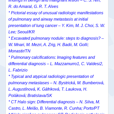
findings in benign and malignant lesion – C. S. Nin,
R. do Amaral, G. R. T. Alves
* Pictorial essay of unusual radiologic manifestations
of pulmonary and airway metastasis at initial
presentation of lung cancer – Y. Kim, M. J. Choi, S. W.
Lee; Seoul/KR
* Excavated pulmonary nodule: steps to diagnosis? –
W. Mnari, M. Mezri, A. Zrig, H. Badii, M. Golli;
Monastir/TN
* Pulmonary calcifications: Imaging features and
differential diagnosis – L. Mazzamurro1, C. Valdesi2,
L. Fabrizio
* Typical and atypical radiologic presentation of
pulmonary metastases – N. Bystrická, M. Bumberová,
L. Augustínová, K. Gáfriková, T. Laukova, H.
Poláková; Bratislava/SK
* CT Halo sign: Differential diagnosis – N. Silva, M.
Castro, L. Melão, B. Viamonte, R. Cunha; Porto/PT