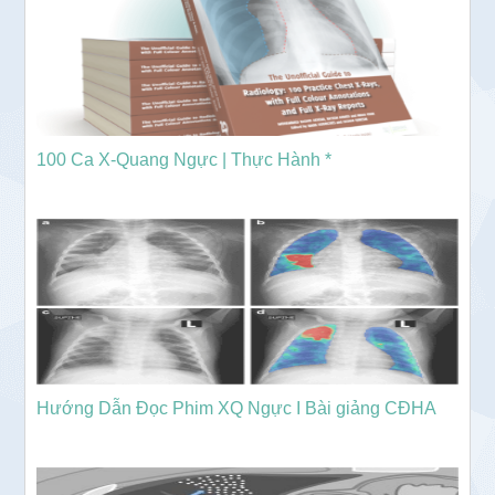
100 Ca X-Quang Ngực | Thực Hành *
Hướng Dẫn Đọc Phim XQ Ngực I Bài giảng CĐHA