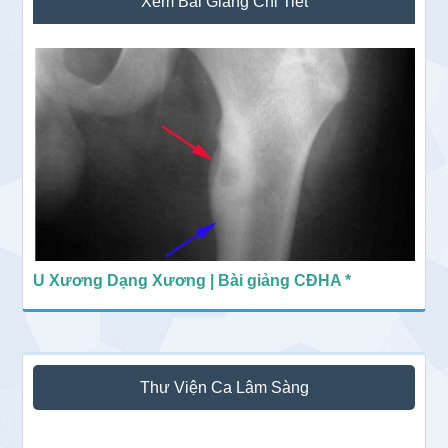
Xem Bài Giảng Chi Tiết
chính
U Xương Dạng Xương | Bài giảng CĐHA *
Thư Viện Ca Lâm Sàng