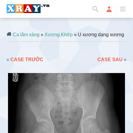
Ca lâm sàng
»
Xương Khớp
» U xương dạng xương
«
CASE TRƯỚC
CASE SAU
»