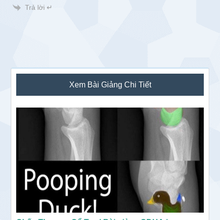
Trả lời ↵
Sidebar
Xem Bài Giảng Chi Tiết
chính