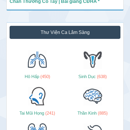
Chấn Thương Cổ Tay | Bài giảng CĐHA *
Thư Viện Ca Lâm Sàng
Hô Hấp
(450)
Sinh Dục
(638)
Tai Mũi Họng
(241)
Thần Kinh
(885)