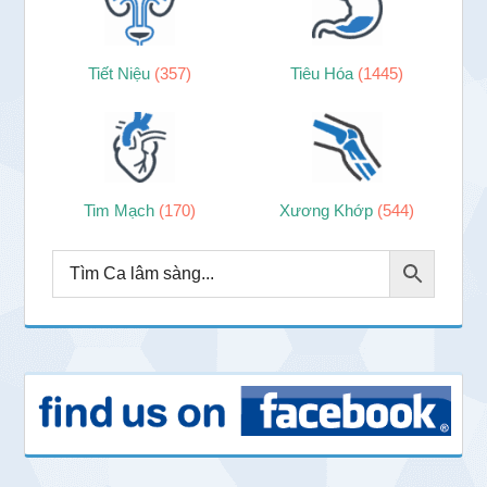
Tiết Niệu
(357)
Tiêu Hóa
(1445)
Tim Mạch
(170)
Xương Khớp
(544)