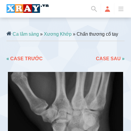
Ca lâm sàng
»
Xương Khớp
» Chấn thương cổ tay
«
CASE TRƯỚC
CASE SAU
»