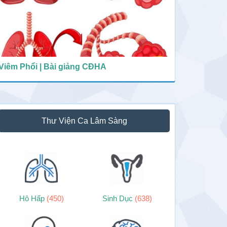
Viêm Phổi | Bài giảng CĐHA
Thư Viện Ca Lâm Sàng
Hô Hấp
(450)
Sinh Dục
(638)