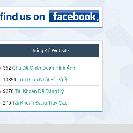
Thống Kê Website
»
352
Chủ Đề Chẩn Đoán Hình Ảnh
»
13859
Lượt Cập Nhật Bài Viết
»
9278
Tài Khoản Đã Đăng Ký
»
279
Tài Khoản Đang Truy Cập