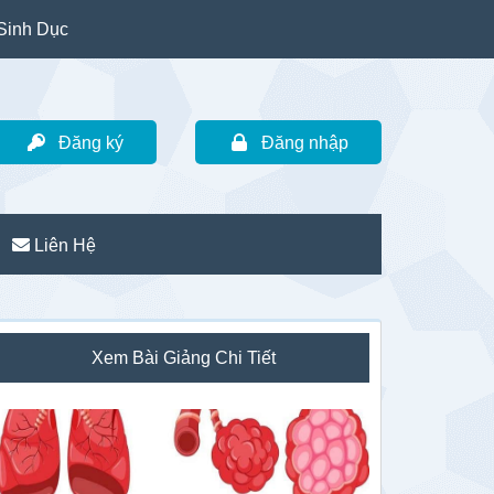
Sinh Dục
Đăng ký
Đăng nhập
Liên Hệ
idebar
Xem Bài Giảng Chi Tiết
hính