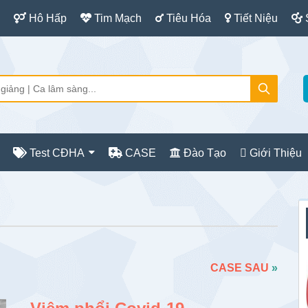
Hô Hấp
Tim Mạch
Tiêu Hóa
Tiết Niệu
Test CĐHA
CASE
Đào Tạo
Giới Thiệu
S
c
CASE SAU
»