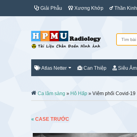
Giải Phẫu
Xương Khớp
Thần Kinh
Atlas Netter
Can Thiệp
Siêu Âm
Ca lâm sàng
»
Hô Hấp
» Viêm phổi Covid-19
«
CASE TRƯỚC