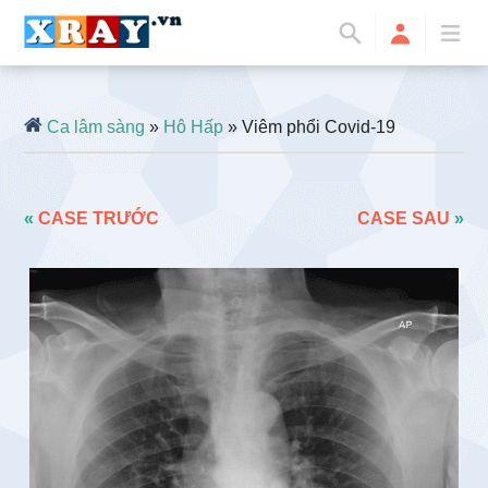
Ca lâm sàng
»
Hô Hấp
» Viêm phổi Covid-19
«
CASE TRƯỚC
CASE SAU
»