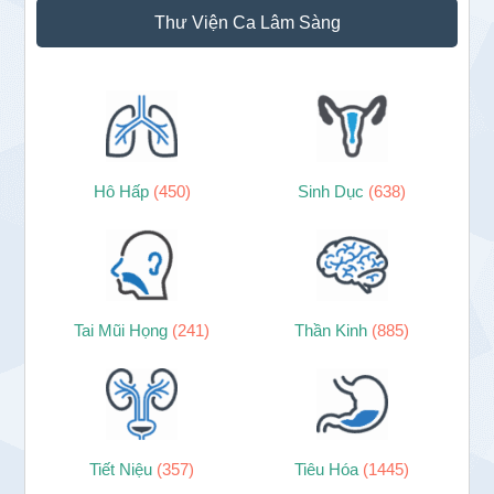
Thư Viện Ca Lâm Sàng
Hô Hấp
(450)
Sinh Dục
(638)
Tai Mũi Họng
(241)
Thần Kinh
(885)
Tiết Niệu
(357)
Tiêu Hóa
(1445)