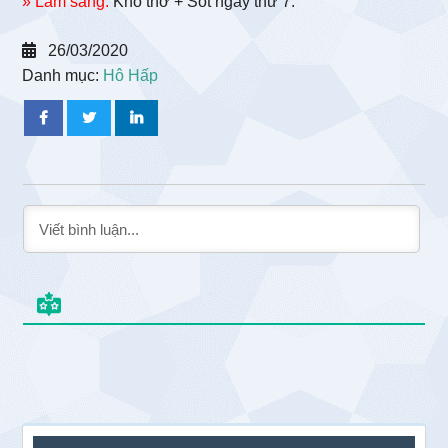
» Lâm sàng:
Khó thở + Sốt ngày thứ 7.
26/03/2020
Danh mục:
Hô Hấp
Sidebar