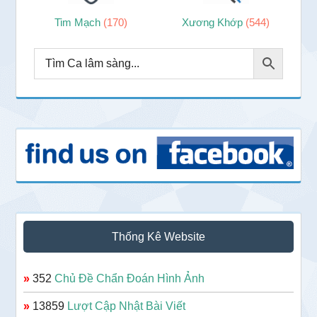
Tim Mạch
(170)
Xương Khớp
(544)
Thống Kê Website
»
352
Chủ Đề Chẩn Đoán Hình Ảnh
»
13859
Lượt Cập Nhật Bài Viết