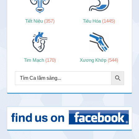
Tiết Niệu
(357)
Tiêu Hóa
(1445)
Tim Mạch
(170)
Xương Khớp
(544)