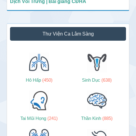
Dịch Vòi Trứng | Bài giảng CĐHA
Thư Viện Ca Lâm Sàng
Hô Hấp
(450)
Sinh Dục
(638)
Tai Mũi Họng
(241)
Thần Kinh
(885)