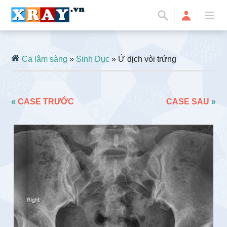
Ca lâm sàng
»
Sinh Dục
» Ứ dịch vòi trứng
«
CASE TRƯỚC
CASE SAU
»