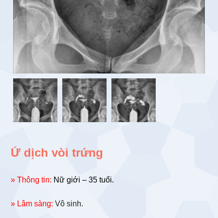
Ứ dịch vòi trứng
» Thông tin:
Nữ giới – 35 tuổi.
» Lâm sàng:
Vô sinh.