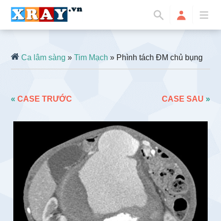
Ca lâm sàng
»
Tim Mạch
» Phình tách ĐM chủ bụng
«
CASE TRƯỚC
CASE SAU
»