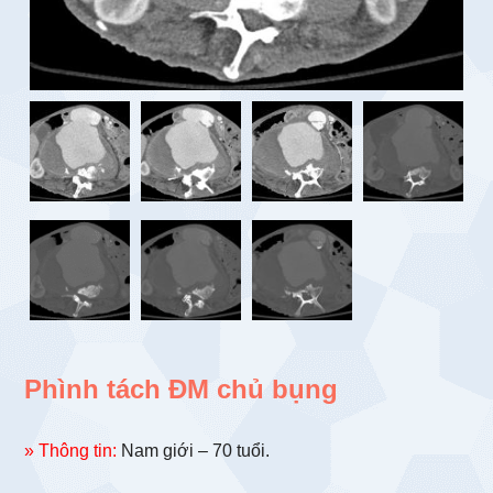
Phình tách ĐM chủ bụng
» Thông tin:
Nam giới – 70 tuổi.