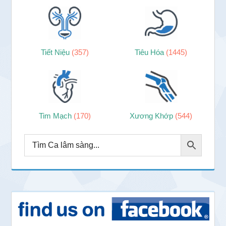
Tiết Niệu
(357)
Tiêu Hóa
(1445)
Tim Mạch
(170)
Xương Khớp
(544)