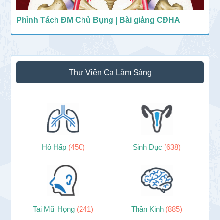
Phình Tách ĐM Chủ Bụng | Bài giảng CĐHA
Thư Viện Ca Lâm Sàng
Hô Hấp
(450)
Sinh Dục
(638)
Tai Mũi Họng
(241)
Thần Kinh
(885)