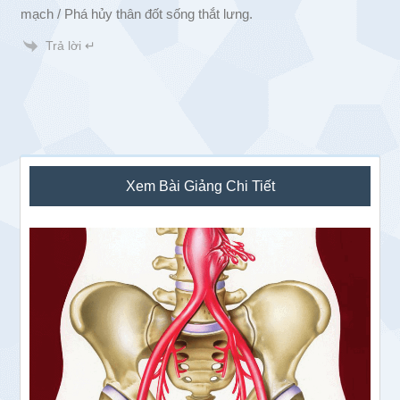
mạch / Phá hủy thân đốt sống thắt lưng.
Trả lời ↵
Sidebar
Xem Bài Giảng Chi Tiết
chính