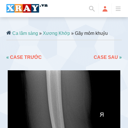
Ca lâm sàng
»
Xương Khớp
» Gãy mỏm khuỷu
«
CASE TRƯỚC
CASE SAU
»