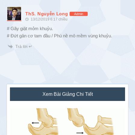
ThS. Nguyễn Long
Admin
13/12/2019 6:17 chiều
# Gãy giật mỏm khuỷu.
# Đứt gân cơ tam đầu / Phù nề mô mềm vùng khuỷu.
Trả lời ↵
Sidebar
Xem Bài Giảng Chi Tiết
chính