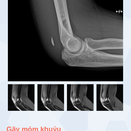
Gãy mỏm khuỷu