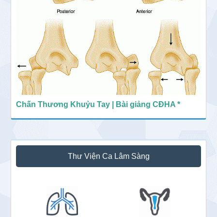
Chấn Thương Khuỷu Tay | Bài giảng CĐHA *
Thư Viện Ca Lâm Sàng