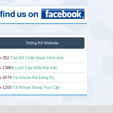
Thống Kê Website
»
352
Chủ Đề Chẩn Đoán Hình Ảnh
»
13861
Lượt Cập Nhật Bài Viết
»
9279
Tài Khoản Đã Đăng Ký
»
1203
Tài Khoản Đang Truy Cập