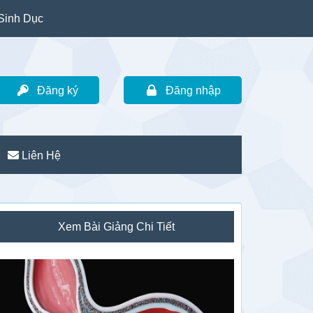
Sinh Dục
Đăng ký
Đăng nhập
Liên Hệ
idebar
Xem Bài Giảng Chi Tiết
hính