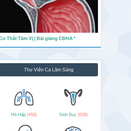
Co Thắt Tâm Vị | Bài giảng CĐHA *
Thư Viện Ca Lâm Sàng
Hô Hấp
(450)
Sinh Dục
(638)