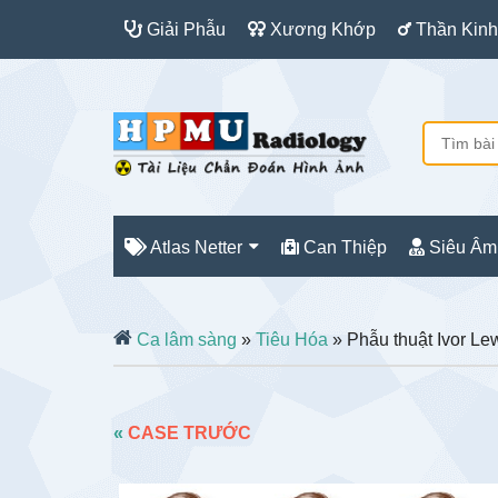
Giải Phẫu
Xương Khớp
Thần Kinh
Atlas Netter
Can Thiệp
Siêu Âm
Ca lâm sàng
»
Tiêu Hóa
» Phẫu thuật Ivor Le
«
CASE TRƯỚC