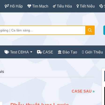
Hô Hấp
Tim Mạch
Tiêu Hóa
Tiết Niệu
Test CĐHA
CASE
Đào Tạo
Giới Thiệu
S
wis
c
CASE SAU
»