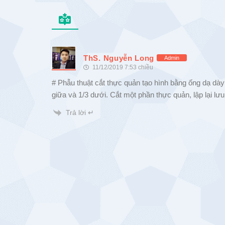
ThS. Nguyễn Long
Admin
11/12/2019 7:53 chiều
# Phẫu thuật cắt thực quản tạo hình bằng ống dạ dày
giữa và 1/3 dưới. Cắt một phần thực quản, lập lại lư
Trả lời ↵