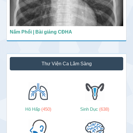
Nấm Phổi | Bài giảng CĐHA
Thư Viện Ca Lâm Sàng
Hô Hấp
(450)
Sinh Dục
(638)