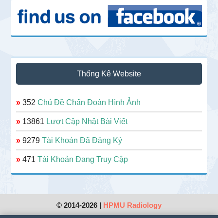
Thống Kê Website
»
352
Chủ Đề Chẩn Đoán Hình Ảnh
»
13861
Lượt Cập Nhật Bài Viết
»
9279
Tài Khoản Đã Đăng Ký
»
471
Tài Khoản Đang Truy Cập
© 2014-2026 |
HPMU Radiology