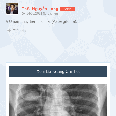
ThS. Nguyễn Long
Admin
14/03/2021 9:43 chiều
# U nấm thùy trên phổi trái (Aspergilloma).
Trả lời ↵
Sidebar
Xem Bài Giảng Chi Tiết
chính