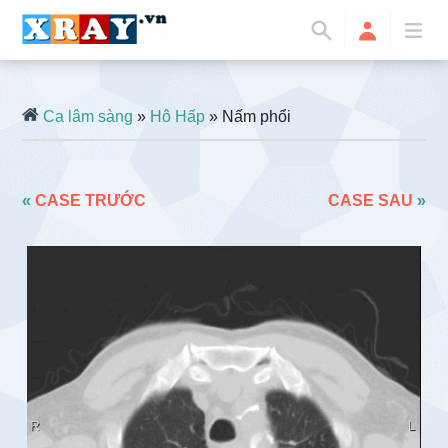
Ca lâm sàng
»
Hô Hấp
» Nấm phổi
«
CASE TRƯỚC
CASE SAU
»