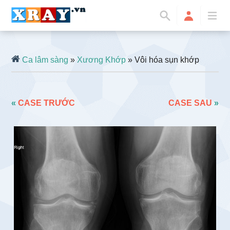
Ca lâm sàng
»
Xương Khớp
» Vôi hóa sụn khớp
«
CASE TRƯỚC
CASE SAU
»