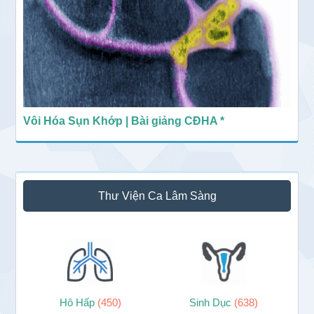
Vôi Hóa Sụn Khớp | Bài giảng CĐHA *
Thư Viện Ca Lâm Sàng
Hô Hấp
(450)
Sinh Dục
(638)