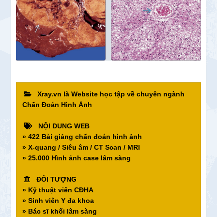
Xray.vn là Website học tập về chuyên ngành
Chẩn Đoán Hình Ảnh
NỘI DUNG WEB
» 422 Bài giảng chẩn đoán hình ảnh
» X-quang / Siêu âm / CT Scan / MRI
» 25.000 Hình ảnh case lâm sàng
ĐỐI TƯỢNG
» Kỹ thuật viên CĐHA
» Sinh viên Y đa khoa
» Bác sĩ khối lâm sàng