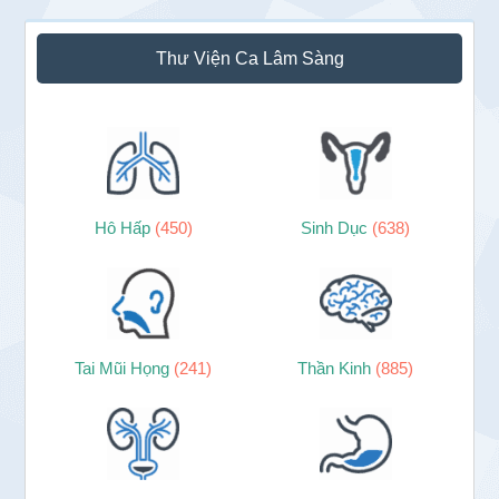
Sidebar
Thư Viện Ca Lâm Sàng
chính
Hô Hấp
(450)
Sinh Dục
(638)
Tai Mũi Họng
(241)
Thần Kinh
(885)