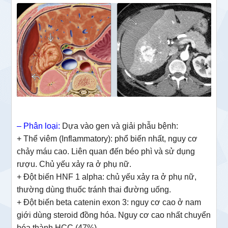
– Phân loại:
Dựa vào gen và giải phẫu bệnh:
+ Thể viêm (Inflammatory): phổ biến nhất, nguy cơ
chảy máu cao. Liên quan đến béo phì và sử dụng
rượu. Chủ yếu xảy ra ở phụ nữ.
+ Đột biến HNF 1 alpha: chủ yếu xảy ra ở phụ nữ,
thường dùng thuốc tránh thai đường uống.
+ Đột biến beta catenin exon 3: nguy cơ cao ở nam
giới dùng steroid đồng hóa. Nguy cơ cao nhất chuyển
hóa thành HCC (47%).