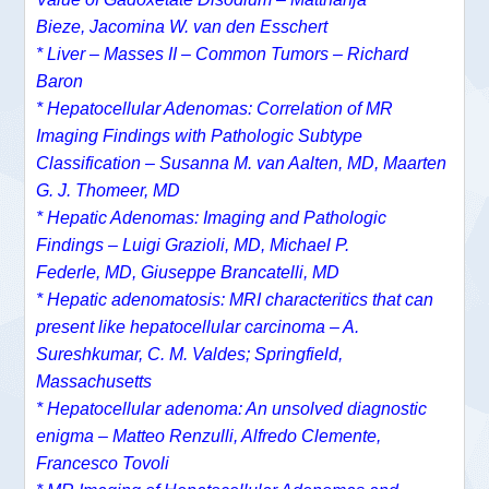
Bieze
,
Jacomina W. van den Esschert
*
Liver – Masses II – Common Tumors – Richard
Baron
*
Hepatocellular Adenomas: Correlation of MR
Imaging Findings with Pathologic Subtype
Classification –
Susanna M. van Aalten, MD,
Maarten
G. J. Thomeer, MD
*
Hepatic Adenomas: Imaging and Pathologic
Findings –
Luigi Grazioli, MD,
Michael P.
Federle, MD,
Giuseppe Brancatelli, MD
* Hepatic adenomatosis: MRI characteritics that can
present like hepatocellular carcinoma – A.
Sureshkumar, C. M. Valdes; Springfield,
Massachusetts
* Hepatocellular adenoma: An unsolved diagnostic
enigma – Matteo Renzulli, Alfredo Clemente,
Francesco Tovoli