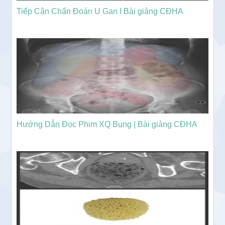
Tiếp Cận Chẩn Đoán U Gan I Bài giảng CĐHA
Hướng Dẫn Đọc Phim XQ Bụng | Bài giảng CĐHA