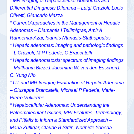
* MR Imaging of Hepatocellular Adenomas and
Differential Diagnosis Dilemma – Luigi Grazioli, Lucio
Olivetti, Giancarlo Mazza
* Current Approaches in the Management of Hepatic
Adenomas – Diamantis I Tsilimigras, Amir A
Rahnemai-Azar, Ioannis Ntanasis-Stathopoulos
* Hepatic adenomas: imaging and pathologic findings
– L Grazioli, M P Federle, G Brancatelli
* Hepatic adenomatosis: spectrum of imaging findings
– Matthanja Bieze1 Jacomina W. van den Esschert1
C. Yung Nio
* CT and MR Imaging Evaluation of Hepatic Adenoma
– Giuseppe Brancatelli, Michael P Federle, Marie-
Pierre Vullierme
* Hepatocellular Adenomas: Understanding the
Pathomolecular Lexicon, MRI Features, Terminology,
and Pitfalls to Inform a Standardized Approach –
Maria Zulfiqar, Claude B Sirlin, Norihide Yoneda