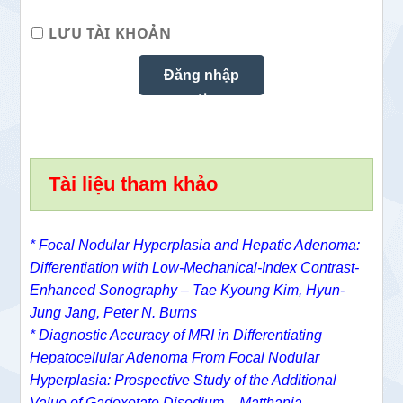
LƯU TÀI KHOẢN
Tài liệu tham khảo
*
Focal Nodular Hyperplasia and Hepatic Adenoma:
Differentiation with Low-Mechanical-Index Contrast-
Enhanced Sonography –
Tae Kyoung Kim
,
Hyun-
Jung Jang
,
Peter N. Burns
*
Diagnostic Accuracy of MRI in Differentiating
Hepatocellular Adenoma From Focal Nodular
Hyperplasia: Prospective Study of the Additional
Value of Gadoxetate Disodium –
Matthanja