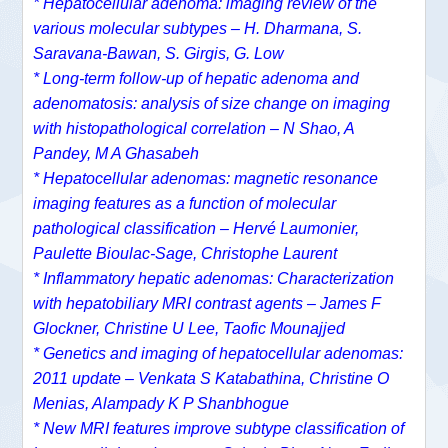
* Hepatocellular adenoma: imaging review of the
various molecular subtypes – H. Dharmana, S.
Saravana-Bawan, S. Girgis, G. Low
* Long-term follow-up of hepatic adenoma and
adenomatosis: analysis of size change on imaging
with histopathological correlation – N Shao, A
Pandey, M A Ghasabeh
* Hepatocellular adenomas: magnetic resonance
imaging features as a function of molecular
pathological classification – Hervé Laumonier,
Paulette Bioulac-Sage, Christophe Laurent
* Inflammatory hepatic adenomas: Characterization
with hepatobiliary MRI contrast agents – James F
Glockner, Christine U Lee, Taofic Mounajjed
* Genetics and imaging of hepatocellular adenomas:
2011 update – Venkata S Katabathina, Christine O
Menias, Alampady K P Shanbhogue
* New MRI features improve subtype classification of