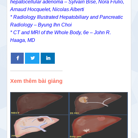
hepatocellular adenoma – Sylvain Bise, Nora Frulio,
Arnaud Hocquelet, Nicolas Alberti
* Radiology Illustrated Hepatobiliary and Pancreatic
Radiology – Byung Ihn Choi
* CT and MRI of the Whole Body, 6e – John R.
Haaga, MD
Xem thêm bài giảng