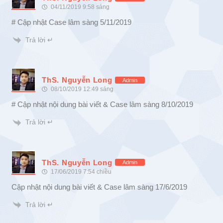
04/11/2019 9:58 sáng
# Cập nhật Case lâm sàng 5/11/2019
Trả lời ↵
ThS. Nguyễn Long
Admin
08/10/2019 12:49 sáng
# Cập nhật nội dung bài viết & Case lâm sàng 8/10/2019
Trả lời ↵
ThS. Nguyễn Long
Admin
17/06/2019 7:54 chiều
Cập nhật nội dung bài viết & Case lâm sàng 17/6/2019
Trả lời ↵