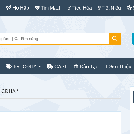
Hô Hấp
Tim Mạch
Tiêu Hóa
Tiết Niệu
Test CĐHA
CASE
Đào Tạo
Giới Thiệu
S
g CĐHA *
c