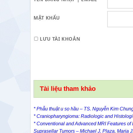
MẬT KHẨU
LƯU TÀI KHOẢN
Tài liệu tham khảo
* Phẫu thuật u sọ hầu – TS. Nguyễn Kim Chun
*
Craniopharyngioma: Radiologic and Histologi
*
Conventional and Advanced MRI Features of Pe
Suprasellar Tumors –
Michael J. Plaza
,
Maria J