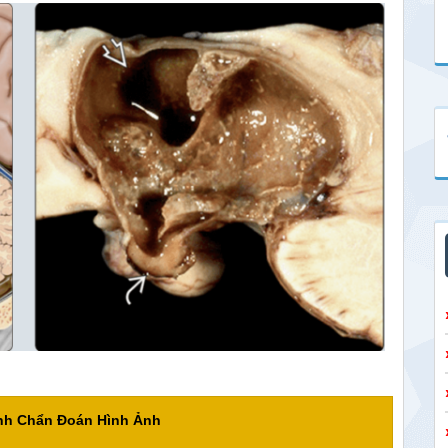
ành Chẩn Đoán Hình Ảnh