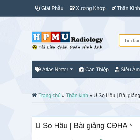
Giải Phẫu
Xương Khớp
Thần Kinh
Atlas Netter
Can Thiệp
Siêu Âm
Trang chủ
»
Thần kinh
» U Sọ Hầu | Bài giản
U Sọ Hầu | Bài giảng CĐHA *