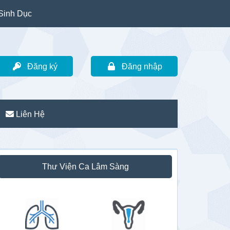
Sinh Dục
Đăng ký
Đăng nhập
Liên Hệ
idebar
Thư Viện Ca Lâm Sàng
hính