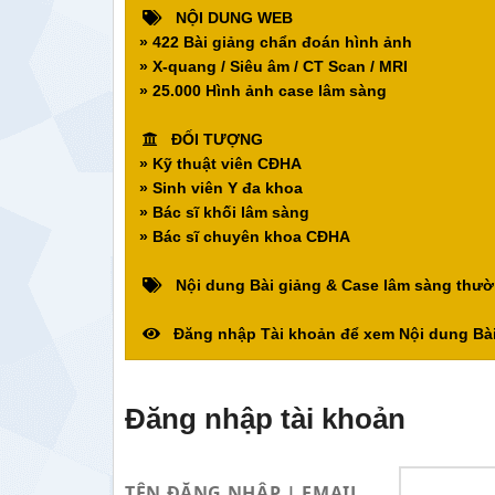
NỘI DUNG WEB
» 422 Bài giảng chẩn đoán hình ảnh
» X-quang / Siêu âm / CT Scan / MRI
» 25.000 Hình ảnh case lâm sàng
ĐỐI TƯỢNG
» Kỹ thuật viên CĐHA
» Sinh viên Y đa khoa
» Bác sĩ khối lâm sàng
» Bác sĩ chuyên khoa CĐHA
Nội dung Bài giảng & Case lâm sàng thườ
Đăng nhập Tài khoản để xem Nội dung Bài
Đăng nhập tài khoản
TÊN ĐĂNG NHẬP | EMAIL