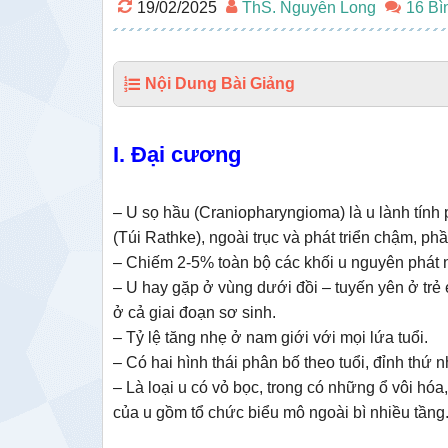
19/02/2025
ThS. Nguyễn Long
16 Bì
Nội Dung Bài Giảng
I. Đại cương
– U sọ hầu (Craniopharyngioma) là u lành tính 
(Túi Rathke), ngoài trục và phát triển chậm, ph
– Chiếm 2-5% toàn bộ các khối u nguyên phát nộ
– U hay gặp ở vùng dưới đồi – tuyến yên ở tr
ở cả giai đoạn sơ sinh.
– Tỷ lệ tăng nhẹ ở nam giới với mọi lứa tuổi.
– Có hai hình thái phân bố theo tuổi, đỉnh thứ nh
– Là loại u có vỏ bọc, trong có những ổ vôi hó
của u gồm tổ chức biểu mô ngoài bì nhiều tầng