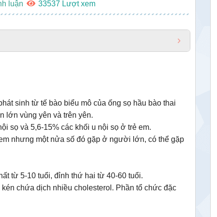
nh luận
33537
phát sinh từ tế bào biểu mô của ống sọ hầu bào thai
ần lớn vùng yên và trên yên.
i sọ và 5,6-15% các khối u nội sọ ở trẻ em.
ẻ em nhưng một nửa số đó gặp ở người lớn, có thể gặp
ất từ 5-10 tuổi, đỉnh thứ hai từ 40-60 tuổi.
a, kén chứa dịch nhiều cholesterol. Phần tổ chức đặc
.