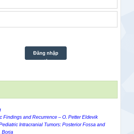
g
c Findings and Recurrence – O. Petter Eldevik
diatric Intracranial Tumors: Posterior Fossa and
. Borja