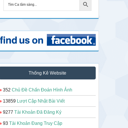
Thống Kê Website
»
352
Chủ Đề Chẩn Đoán Hình Ảnh
»
13859
Lượt Cập Nhật Bài Viết
»
9277
Tài Khoản Đã Đăng Ký
»
93
Tài Khoản Đang Truy Cập