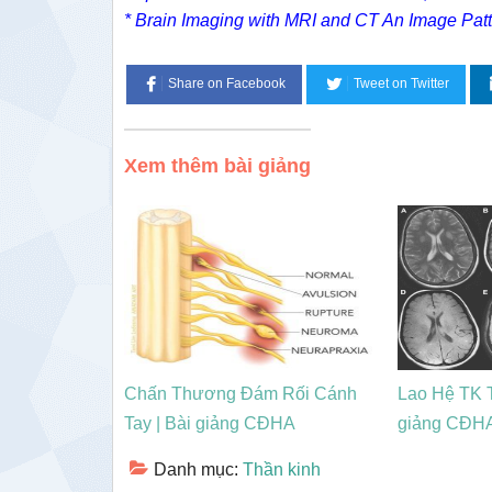
* Brain Imaging with MRI and CT An Image Pat
Share on Facebook
Tweet on Twitter
Xem thêm bài giảng
Chấn Thương Đám Rối Cánh
Lao Hệ TK 
Tay | Bài giảng CĐHA
giảng CĐHA
Danh mục:
Thần kinh