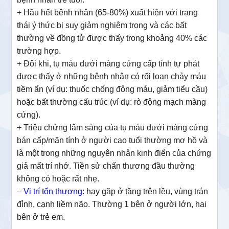
+ Hầu hết bệnh nhân (65-80%) xuất hiện với trạng
thái ý thức bị suy giảm nghiêm trọng và các bất
thường về đồng tử được thấy trong khoảng 40% các
trường hợp.
+ Đôi khi, tụ máu dưới màng cứng cấp tính tự phát
được thấy ở những bệnh nhân có rối loạn chảy máu
tiềm ẩn (ví dụ: thuốc chống đông máu, giảm tiểu cầu)
hoặc bất thường cấu trúc (ví dụ: rò động mạch màng
cứng).
+ Triệu chứng lâm sàng của tụ máu dưới màng cứng
bán cấp/mãn tính ở người cao tuổi thường mơ hồ và
là một trong những nguyên nhân kinh điển của chứng
giả mất trí nhớ. Tiền sử chấn thương đầu thường
không có hoặc rất nhẹ.
– Vị trí tổn thương:
hay gặp ở tầng trên lều, vùng trán
đỉnh, cạnh liềm não. Thường 1 bên ở người lớn, hai
bên ở trẻ em.