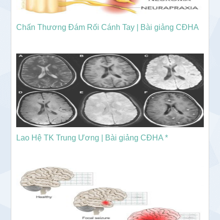
Chấn Thương Đám Rối Cánh Tay | Bài giảng CĐHA
Lao Hệ TK Trung Ương | Bài giảng CĐHA *