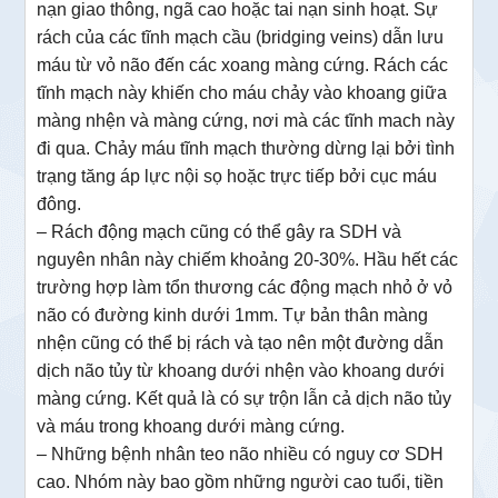
nạn giao thông, ngã cao hoặc tai nạn sinh hoạt. Sự
rách của các tĩnh mạch cầu (bridging veins) dẫn lưu
máu từ vỏ não đến các xoang màng cứng. Rách các
tĩnh mạch này khiến cho máu chảy vào khoang giữa
màng nhện và màng cứng, nơi mà các tĩnh mach này
đi qua. Chảy máu tĩnh mạch thường dừng lại bởi tình
trạng tăng áp lực nội sọ hoặc trực tiếp bởi cục máu
đông.
– Rách động mạch cũng có thể gây ra SDH và
nguyên nhân này chiếm khoảng 20-30%. Hầu hết các
trường hợp làm tổn thương các động mạch nhỏ ở vỏ
não có đường kinh dưới 1mm. Tự bản thân màng
nhện cũng có thể bị rách và tạo nên một đường dẫn
dịch não tủy từ khoang dưới nhện vào khoang dưới
màng cứng. Kết quả là có sự trộn lẫn cả dịch não tủy
và máu trong khoang dưới màng cứng.
– Những bệnh nhân teo não nhiều có nguy cơ SDH
cao. Nhóm này bao gồm những người cao tuổi, tiền