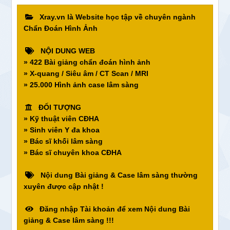
Xray.vn là Website học tập về chuyên ngành
Chẩn Đoán Hình Ảnh
NỘI DUNG WEB
» 422 Bài giảng chẩn đoán hình ảnh
» X-quang / Siêu âm / CT Scan / MRI
» 25.000 Hình ảnh case lâm sàng
ĐỐI TƯỢNG
» Kỹ thuật viên CĐHA
» Sinh viên Y đa khoa
» Bác sĩ khối lâm sàng
» Bác sĩ chuyên khoa CĐHA
Nội dung Bài giảng & Case lâm sàng thường
xuyên được cập nhật !
Đăng nhập Tài khoản để xem Nội dung Bài
giảng & Case lâm sàng !!!