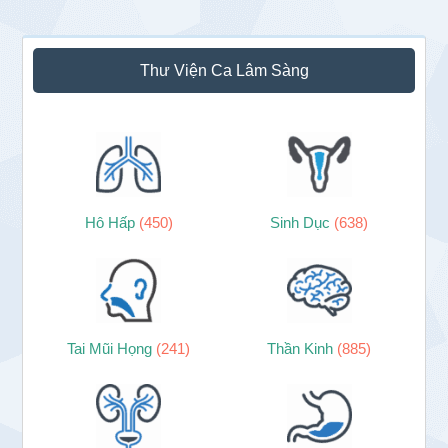
Sidebar
Thư Viện Ca Lâm Sàng
chính
Hô Hấp
(450)
Sinh Dục
(638)
Tai Mũi Họng
(241)
Thần Kinh
(885)