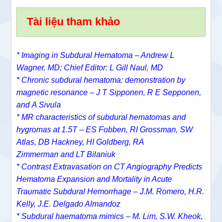
Tài liệu tham khảo
* Imaging in Subdural Hematoma – Andrew L
Wagner, MD; Chief Editor: L Gill Naul, MD
*
Chronic subdural hematoma: demonstration by
magnetic resonance –
J T Sipponen,
R E Sepponen,
and
A Sivula
* MR characteristics of subdural hematomas and
hygromas at 1.5T –
ES Fobben
,
RI Grossman
,
SW
Atlas
,
DB Hackney
,
HI Goldberg
,
RA
Zimmerman
and
LT Bilaniuk
*
Contrast Extravasation on CT Angiography Predicts
Hematoma Expansion and Mortality in Acute
Traumatic Subdural Hemorrhage –
J.M. Romero
,
H.R.
Kelly
,
J.E. Delgado Almandoz
* Subdural haematoma mimics – M. Lim, S.W. Kheok,