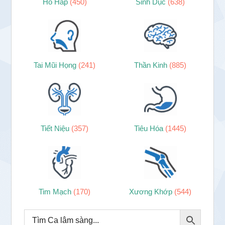
Hô Hấp
(450)
Sinh Dục
(638)
Tai Mũi Họng
(241)
Thần Kinh
(885)
Tiết Niệu
(357)
Tiêu Hóa
(1445)
Tim Mạch
(170)
Xương Khớp
(544)