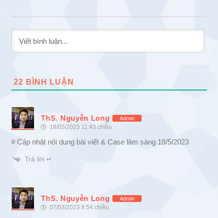
22
BÌNH LUẬN
ThS. Nguyễn Long
Admin
18/05/2023 11:43 chiều
# Cập nhật nội dung bài viết & Case lâm sàng 18/5/2023
Trả lời ↵
ThS. Nguyễn Long
Admin
07/03/2023 8:54 chiều