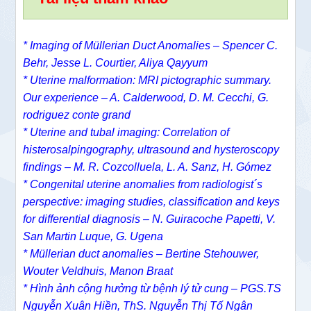
* Imaging of Müllerian Duct Anomalies – Spencer C.
Behr, Jesse L. Courtier, Aliya Qayyum
* Uterine malformation: MRI pictographic summary.
Our experience – A. Calderwood, D. M. Cecchi, G.
rodriguez conte grand
* Uterine and tubal imaging: Correlation of
histerosalpingography, ultrasound and hysteroscopy
findings – M. R. Cozcolluela, L. A. Sanz, H. Gómez
* Congenital uterine anomalies from radiologist´s
perspective: imaging studies, classification and keys
for differential diagnosis – N. Guiracoche Papetti, V.
San Martin Luque, G. Ugena
* Müllerian duct anomalies – Bertine Stehouwer,
Wouter Veldhuis, Manon Braat
* Hình ảnh cộng hưởng từ bệnh lý tử cung – PGS.TS
Nguyễn Xuân Hiền, ThS. Nguyễn Thị Tố Ngân