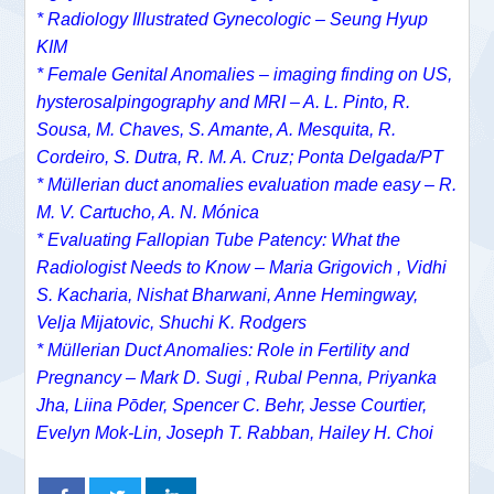
* Radiology Illustrated Gynecologic – Seung Hyup
KIM
* Female Genital Anomalies – imaging finding on US,
hysterosalpingography and MRI – A. L. Pinto, R.
Sousa, M. Chaves, S. Amante, A. Mesquita, R.
Cordeiro, S. Dutra, R. M. A. Cruz; Ponta Delgada/PT
* Müllerian duct anomalies evaluation made easy – R.
M. V. Cartucho, A. N. Mónica
* Evaluating Fallopian Tube Patency: What the
Radiologist Needs to Know – Maria Grigovich , Vidhi
S. Kacharia, Nishat Bharwani, Anne Hemingway,
Velja Mijatovic, Shuchi K. Rodgers
* Müllerian Duct Anomalies: Role in Fertility and
Pregnancy – Mark D. Sugi , Rubal Penna, Priyanka
Jha, Liina Pōder, Spencer C. Behr, Jesse Courtier,
Evelyn Mok-Lin, Joseph T. Rabban, Hailey H. Choi