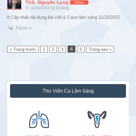
ThS. Nguyễn Long
Admin
11/10/2022 10:13 sáng
# Cập nhật nội dung bài viết & Case lâm sàng 11/10/2022
Trả lời ↵
4
« Trang trước
1
2
3
5
Trang sau »
Sidebar
Thư Viện Ca Lâm Sàng
chính