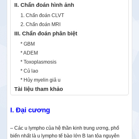
II. Chẩn đoán hình ảnh
1. Chẩn đoán CLVT
2. Chẩn đoán MRI
III. Chẩn đoán phân biệt
* GBM
* ADEM
* Toxoplasmosis
* Củ lao
* Hủy myelin giả u
Tài liệu tham khảo
I. Đại cương
– Các u lympho của hệ thần kinh trung ương, phổ
biến nhất là u lympho tế bào lớn B lan tỏa nguyên