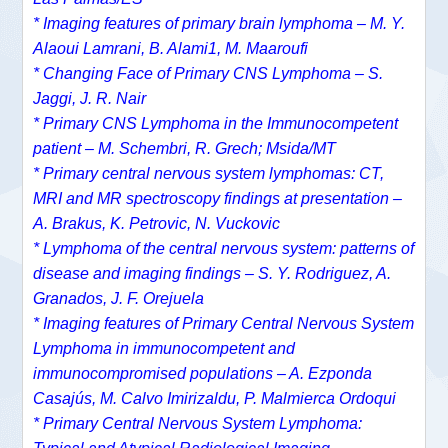
* Imaging features of primary brain lymphoma – M. Y.
Alaoui Lamrani, B. Alami1, M. Maaroufi
* Changing Face of Primary CNS Lymphoma – S.
Jaggi, J. R. Nair
* Primary CNS Lymphoma in the Immunocompetent
patient – M. Schembri, R. Grech; Msida/MT
* Primary central nervous system lymphomas: CT,
MRI and MR spectroscopy findings at presentation –
A. Brakus, K. Petrovic, N. Vuckovic
* Lymphoma of the central nervous system: patterns of
disease and imaging findings – S. Y. Rodriguez, A.
Granados, J. F. Orejuela
* Imaging features of Primary Central Nervous System
Lymphoma in immunocompetent and
immunocompromised populations – A. Ezponda
Casajús, M. Calvo Imirizaldu, P. Malmierca Ordoqui
* Primary Central Nervous System Lymphoma: