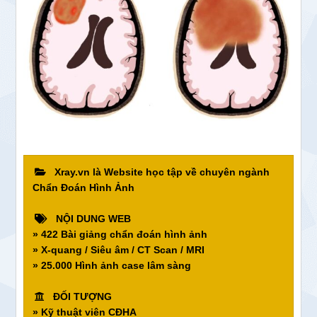
Xray.vn là Website học tập về chuyên ngành
Chẩn Đoán Hình Ảnh
NỘI DUNG WEB
» 422 Bài giảng chẩn đoán hình ảnh
» X-quang / Siêu âm / CT Scan / MRI
» 25.000 Hình ảnh case lâm sàng
ĐỐI TƯỢNG
» Kỹ thuật viên CĐHA