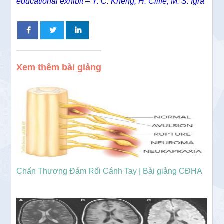
educational exhibit – Y. C. Kheng, H. Cliffe, M. S. Igra
Xem thêm bài giảng
Chấn Thương Đám Rối Cánh Tay | Bài giảng CĐHA