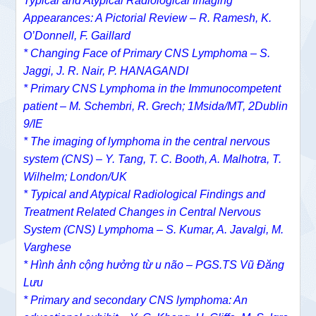
Typical and Atypical Radiological Imaging
Appearances: A Pictorial Review – R. Ramesh, K.
O’Donnell, F. Gaillard
* Changing Face of Primary CNS Lymphoma – S.
Jaggi, J. R. Nair, P. HANAGANDI
* Primary CNS Lymphoma in the Immunocompetent
patient – M. Schembri, R. Grech; 1Msida/MT, 2Dublin
9/IE
* The imaging of lymphoma in the central nervous
system (CNS) – Y. Tang, T. C. Booth, A. Malhotra, T.
Wilhelm; London/UK
* Typical and Atypical Radiological Findings and
Treatment Related Changes in Central Nervous
System (CNS) Lymphoma – S. Kumar, A. Javalgi, M.
Varghese
* Hình ảnh cộng hưởng từ u não – PGS.TS Vũ Đăng
Lưu
* Primary and secondary CNS lymphoma: An