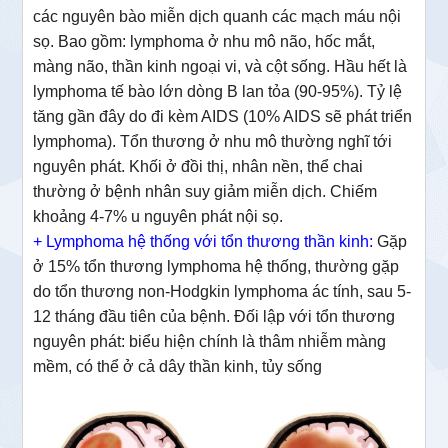
các nguyên bào miễn dịch quanh các mạch máu nội
sọ. Bao gồm: lymphoma ở nhu mô não, hốc mắt,
màng não, thần kinh ngoại vi, và cột sống. Hầu hết là
lymphoma tế bào lớn dòng B lan tỏa (90-95%). Tỷ lệ
tăng gần đây do đi kèm AIDS (10% AIDS sẽ phát triển
lymphoma). Tổn thương ở nhu mô thường nghĩ tới
nguyên phát. Khối ở đồi thị, nhân nền, thể chai
thường ở bệnh nhân suy giảm miễn dịch. Chiếm
khoảng 4-7% u nguyên phát nội sọ.
+ Lymphoma hệ thống với tổn thương thần kinh:
Gặp
ở 15% tổn thương lymphoma hệ thống, thường gặp
do tổn thương non-Hodgkin lymphoma ác tính, sau 5-
12 tháng đầu tiên của bệnh. Đối lập với tổn thương
nguyên phát: biểu hiện chính là thâm nhiễm màng
mềm, có thể ở cả dây thần kinh, tủy sống