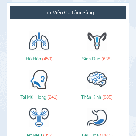
Sidebar
Thư Viện Ca Lâm Sàng
chính
Hô Hấp
(450)
Sinh Dục
(638)
Tai Mũi Họng
(241)
Thần Kinh
(885)
Tiết Niệu
(357)
Tiêu Hóa
(1445)