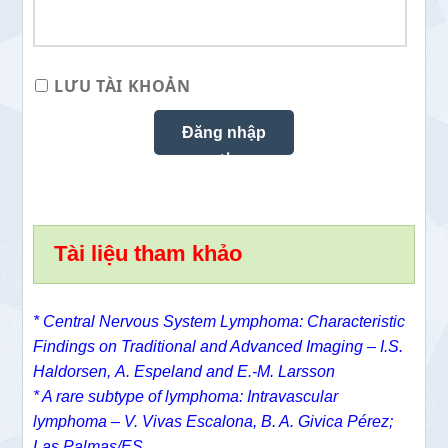
LƯU TÀI KHOẢN
Tài liệu tham khảo
* Central Nervous System Lymphoma: Characteristic
Findings on Traditional and Advanced Imaging –
I.S.
Haldorsen
,
A. Espeland
and
E.-M. Larsson
* A rare subtype of lymphoma: Intravascular
lymphoma – V. Vivas Escalona, B. A. Givica Pérez;
Las Palmas/ES