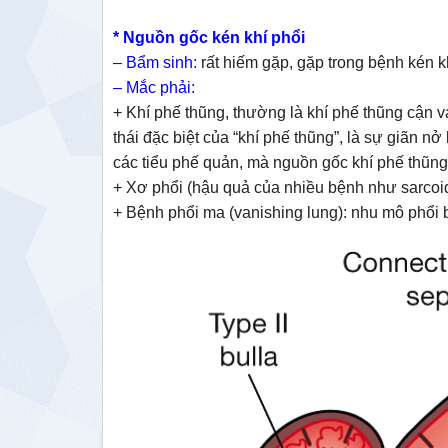
* Nguồn gốc kén khí phổi
– Bẩm sinh:
rất hiếm gặp, gặp trong bệnh kén k
– Mắc phải:
+ Khí phế thũng, thường là khí phế thũng cận v
thái đặc biệt của “khí phế thũng”, là sự giãn n
các tiểu phế quản, mà nguồn gốc khí phế thũng
+ Xơ phổi (hậu quả của nhiều bệnh như sarcoid
+ Bệnh phổi ma (vanishing lung): nhu mô phổi b