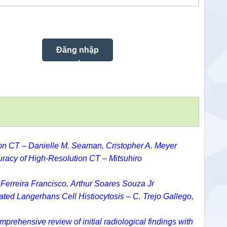
ion CT –
Danielle M. Seaman
,
Cristopher A. Meyer
uracy of High-Resolution CT –
Mitsuhiro
Ferreira Francisco
,
Arthur
Soares Souza
Jr
ted Langerhans Cell Histiocytosis – C. Trejo Gallego,
prehensive review of initial radiological findings with