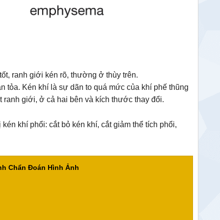
, ranh giới kén rõ, thường ở thùy trên.
an tỏa. Kén khí là sự dãn to quá mức của khí phế thũng
 ranh giới, ở cả hai bên và kích thước thay đổi.
kén khí phổi: cắt bỏ kén khí, cắt giảm thể tích phổi,
ành Chẩn Đoán Hình Ảnh