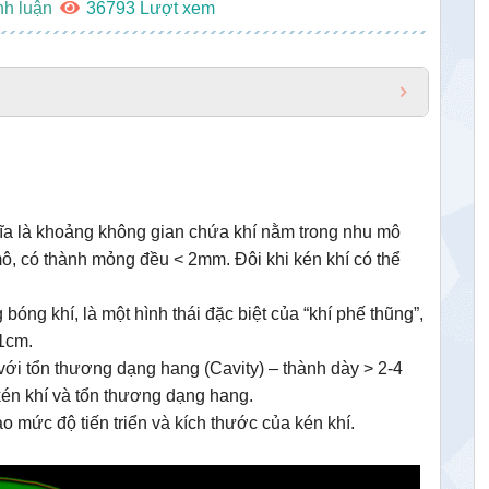
nh luận
36793
hĩa là khoảng không gian chứa khí nằm trong nhu mô
mô, có thành mỏng đều < 2mm. Đôi khi kén khí có thể
bóng khí, là một hình thái đặc biệt của “khí phế thũng”,
 1cm.
với tổn thương dạng hang (Cavity) – thành dày > 2-4
 kén khí và tổn thương dạng hang.
o mức độ tiến triển và kích thước của kén khí.