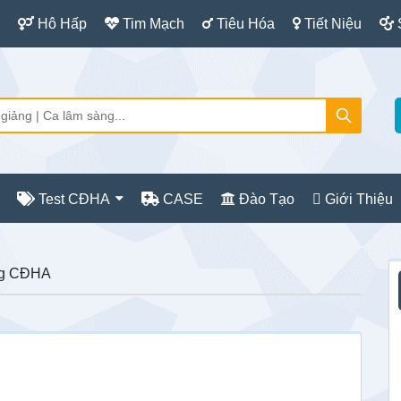
Hô Hấp
Tim Mạch
Tiêu Hóa
Tiết Niệu
Test CĐHA
CASE
Đào Tạo
Giới Thiệu
S
ảng CĐHA
c