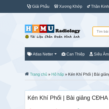
Giải Phẫu
Xương Khớp
Thần Kinh
Atlas Netter
Can Thiệp
Siêu Âm
Trang chủ
»
Hô hấp
» Kén Khí Phổi | Bài gi
Kén Khí Phổi | Bài giảng CĐHA