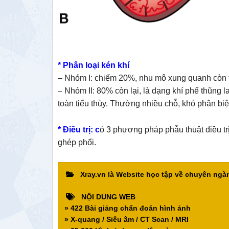
* Phân loại kén khí
– Nhóm I: chiếm 20%, nhu mô xung quanh còn tốt
– Nhóm II: 80% còn lại, là dạng khí phế thũng l
toàn tiểu thùy. Thường nhiều chỗ, khó phân biệt
* Điều trị: c
ó 3 phương pháp phẫu thuật điều trị 
ghép phổi.
Xray.vn là Website học tập về chuyên ng
NỘI DUNG WEB
» 422 Bài giảng chẩn đoán hình ảnh
» X-quang / Siêu âm / CT Scan / MRI