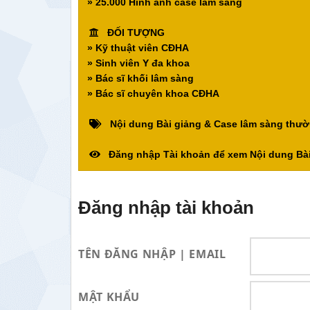
» 25.000 Hình ảnh case lâm sàng
ĐỐI TƯỢNG
» Kỹ thuật viên CĐHA
» Sinh viên Y đa khoa
» Bác sĩ khối lâm sàng
» Bác sĩ chuyên khoa CĐHA
Nội dung Bài giảng & Case lâm sàng thườ
Đăng nhập Tài khoản để xem Nội dung Bài
Đăng nhập tài khoản
TÊN ĐĂNG NHẬP | EMAIL
MẬT KHẨU