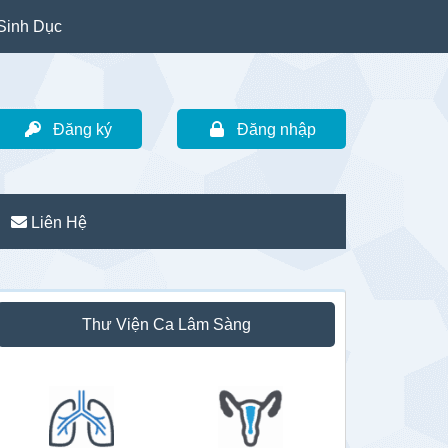
Sinh Dục
Đăng ký
Đăng nhập
Liên Hệ
idebar
Thư Viện Ca Lâm Sàng
hính