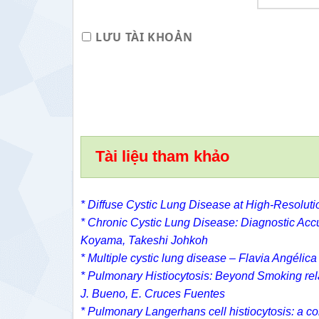
LƯU TÀI KHOẢN
Tài liệu tham khảo
*
Diffuse Cystic Lung Disease at High-Resolut
*
Chronic Cystic Lung Disease: Diagnostic Acc
Koyama
,
Takeshi Johkoh
*
Multiple cystic lung disease –
Flavia Angélica
* Pulmonary Histiocytosis: Beyond Smoking rela
J. Bueno, E. Cruces Fuentes
* Pulmonary Langerhans cell histiocytosis: a com