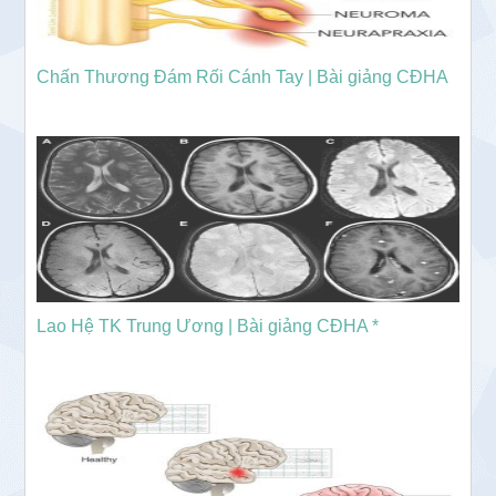
Chấn Thương Đám Rối Cánh Tay | Bài giảng CĐHA
Lao Hệ TK Trung Ương | Bài giảng CĐHA *