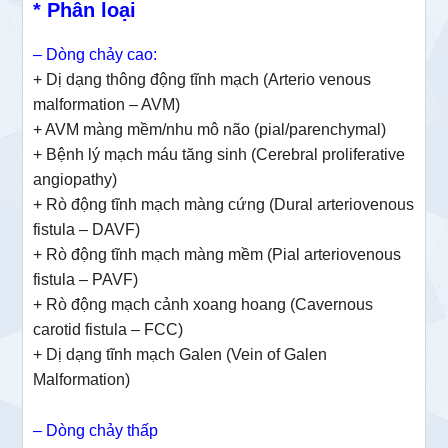
* Phân loại
– Dòng chảy cao:
+ Dị dạng thông động tĩnh mạch (Arterio venous
malformation – AVM)
+ AVM màng mềm/nhu mô não (pial/parenchymal)
+ Bệnh lý mạch máu tăng sinh (Cerebral proliferative
angiopathy)
+ Rò động tĩnh mạch màng cứng (Dural arteriovenous
fistula – DAVF)
+ Rò động tĩnh mạch màng mềm (Pial arteriovenous
fistula – PAVF)
+ Rò động mạch cảnh xoang hoang (Cavernous
carotid fistula – FCC)
+ Dị dạng tĩnh mạch Galen (Vein of Galen
Malformation)
– Dòng chảy thấp