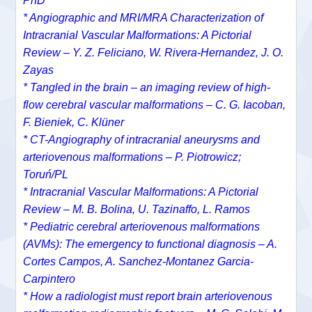
PhD
* Angiographic and MRI/MRA Characterization of
Intracranial Vascular Malformations: A Pictorial
Review – Y. Z. Feliciano, W. Rivera-Hernandez, J. O.
Zayas
* Tangled in the brain – an imaging review of high-
flow cerebral vascular malformations – C. G. Iacoban,
F. Bieniek, C. Klüner
* CT-Angiography of intracranial aneurysms and
arteriovenous malformations – P. Piotrowicz;
Toruń/PL
* Intracranial Vascular Malformations: A Pictorial
Review – M. B. Bolina, U. Tazinaffo, L. Ramos
* Pediatric cerebral arteriovenous malformations
(AVMs): The emergency to functional diagnosis – A.
Cortes Campos, A. Sanchez-Montanez Garcia-
Carpintero
* How a radiologist must report brain arteriovenous