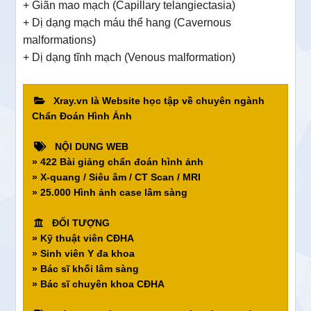
+ Giãn mao mạch (Capillary telangiectasia)
+ Dị dạng mạch máu thể hang (Cavernous
malformations)
+ Dị dạng tĩnh mạch (Venous malformation)
Xray.vn là Website học tập về chuyên ngành
Chẩn Đoán Hình Ảnh
NỘI DUNG WEB
» 422 Bài giảng chẩn đoán hình ảnh
» X-quang / Siêu âm / CT Scan / MRI
» 25.000 Hình ảnh case lâm sàng
ĐỐI TƯỢNG
» Kỹ thuật viên CĐHA
» Sinh viên Y đa khoa
» Bác sĩ khối lâm sàng
» Bác sĩ chuyên khoa CĐHA