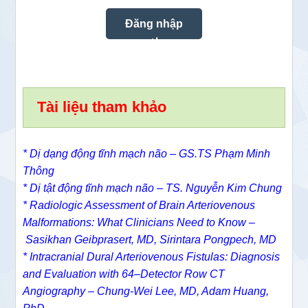
Tài liệu tham khảo
* Dị dạng động tĩnh mạch não – GS.TS Phạm Minh
Thông
* Dị tật động tĩnh mạch não – TS. Nguyễn Kim Chung
*
Radiologic Assessment of Brain Arteriovenous
Malformations: What Clinicians Need to Know –
Sasikhan Geibprasert, MD,
Sirintara Pongpech, MD
*
Intracranial Dural Arteriovenous Fistulas: Diagnosis
and Evaluation with 64–Detector Row CT
Angiography –
Chung-Wei Lee, MD,
Adam Huang,