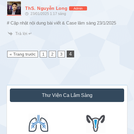
ThS. Nguyễn Long
Admin
23/01/2025 1:17 sáng
# Cập nhật nội dung bài viết & Case lâm sàng 23/1/2025
Trả lời ↵
4
« Trang trước
1
2
3
Sidebar
Thư Viện Ca Lâm Sàng
chính