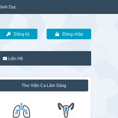
Sinh Dục
Đăng ký
Đăng nhập
Liên Hệ
idebar
Thư Viện Ca Lâm Sàng
hính