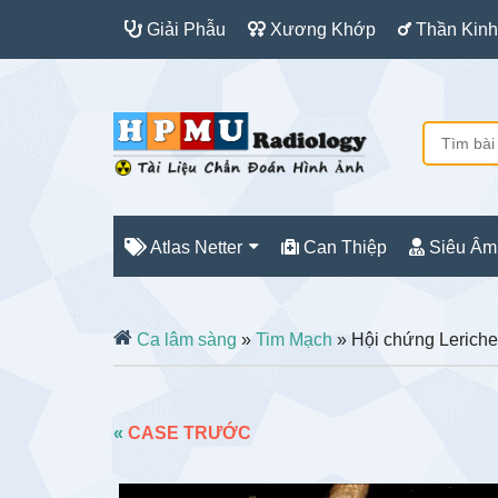
Giải Phẫu
Xương Khớp
Thần Kinh
Atlas Netter
Can Thiệp
Siêu Âm
Ca lâm sàng
»
Tim Mạch
» Hội chứng Leriche
«
CASE TRƯỚC