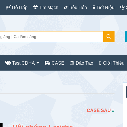
Hô Hấp
Tim Mạch
Tiêu Hóa
Tiết Niệu
Test CĐHA
CASE
Đào Tạo
Giới Thiệu
S
c
CASE SAU
»