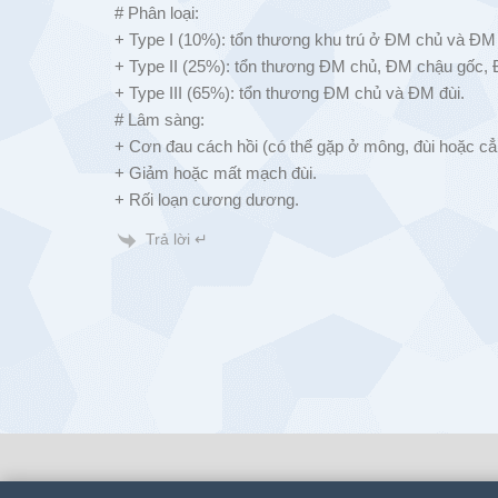
# Phân loại:
+ Type I (10%): tổn thương khu trú ở ĐM chủ và ĐM
+ Type II (25%): tổn thương ĐM chủ, ĐM chậu gốc, 
+ Type III (65%): tổn thương ĐM chủ và ĐM đùi.
# Lâm sàng:
+ Cơn đau cách hồi (có thể gặp ở mông, đùi hoặc cẳ
+ Giảm hoặc mất mạch đùi.
+ Rối loạn cương dương.
Trả lời ↵