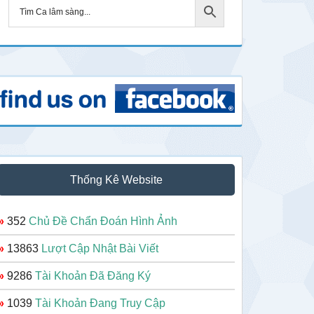
Thống Kê Website
»
352
Chủ Đề Chẩn Đoán Hình Ảnh
»
13863
Lượt Cập Nhật Bài Viết
»
9286
Tài Khoản Đã Đăng Ký
»
1039
Tài Khoản Đang Truy Cập