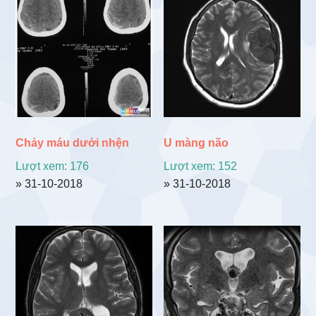
theo
mới
nhất
Chảy máu dưới nhện
U màng não
Lượt xem: 176
Lượt xem: 152
» 31-10-2018
» 31-10-2018