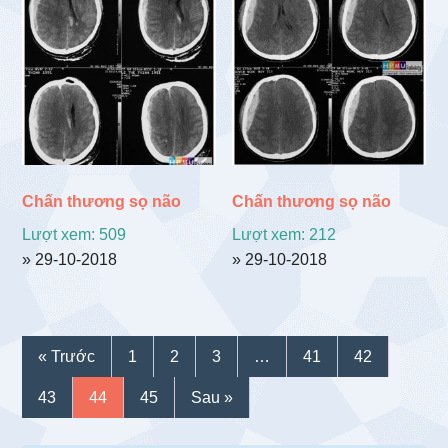
Chấn thương sọ não
Chấn thương sọ não
Lượt xem: 509
Lượt xem: 212
» 29-10-2018
» 29-10-2018
« Trước
1
2
3
…
41
42
43
44
45
Sau »