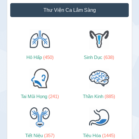
Sidebar
Thư Viện Ca Lâm Sàng
chính
Hô Hấp
(450)
Sinh Dục
(638)
Tai Mũi Họng
(241)
Thần Kinh
(885)
Tiết Niệu
(357)
Tiêu Hóa
(1445)