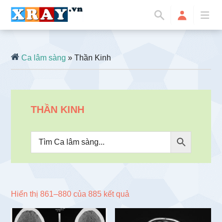
Ca lâm sàng
» Thần Kinh
THẦN KINH
Đã
Hiển thị 861–880 của 885 kết quả
sắp
xếp