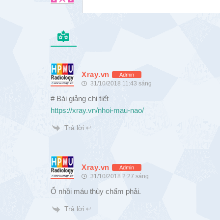
Xray.vn
Admin
31/10/2018 11:43 sáng
# Bài giảng chi tiết
https://xray.vn/nhoi-mau-nao/
Trả lời ↵
Xray.vn
Admin
31/10/2018 2:27 sáng
Ổ nhồi máu thùy chẩm phải.
Trả lời ↵