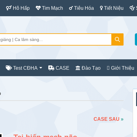
Hô Hấp
Tim Mạch
Tiêu Hóa
Tiết Niệu
Test CĐHA
CASE
Đào Tạo
Giới Thiệu
S
o
c
CASE SAU
»