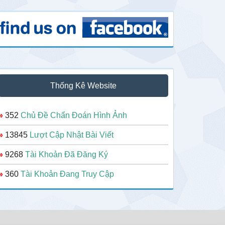
Thống Kê Website
»
352
Chủ Đề Chẩn Đoán Hình Ảnh
»
13845
Lượt Cập Nhật Bài Viết
»
9268
Tài Khoản Đã Đăng Ký
»
360
Tài Khoản Đang Truy Cập