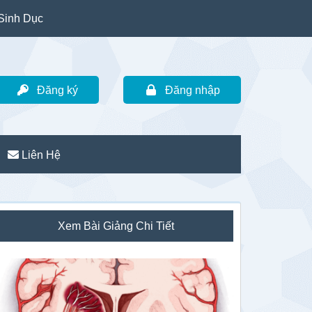
Sinh Dục
Đăng ký
Đăng nhập
Liên Hệ
idebar
Xem Bài Giảng Chi Tiết
hính