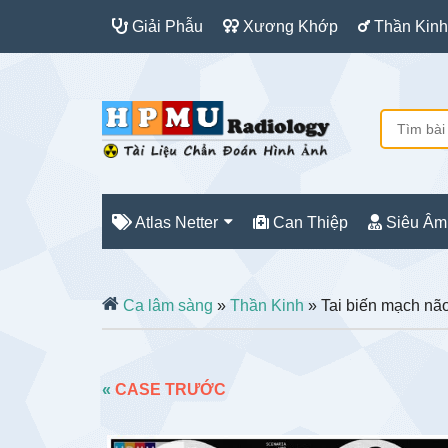
Giải Phẫu
Xương Khớp
Thần Kinh
Atlas Netter
Can Thiệp
Siêu Âm
Ca lâm sàng
»
Thần Kinh
» Tai biến mạch nã
«
CASE TRƯỚC