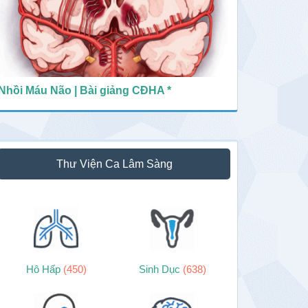
Nhồi Máu Não | Bài giảng CĐHA *
Thư Viện Ca Lâm Sàng
Hô Hấp
(450)
Sinh Dục
(638)