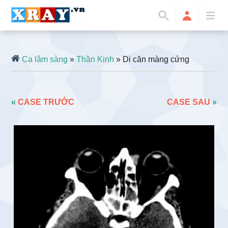
Ca lâm sàng
»
Thần Kinh
» Di căn màng cứng
«
CASE TRƯỚC
CASE SAU
»