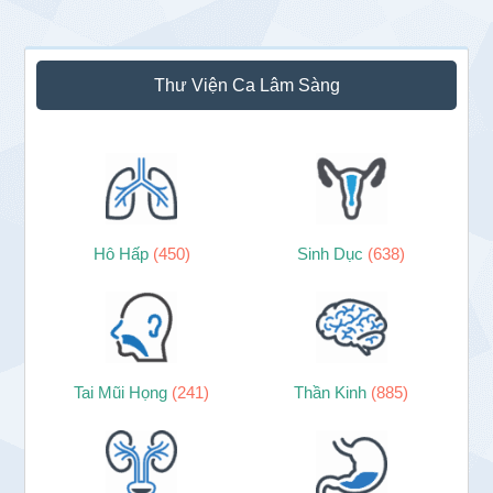
Sidebar
Thư Viện Ca Lâm Sàng
chính
Hô Hấp
(450)
Sinh Dục
(638)
Tai Mũi Họng
(241)
Thần Kinh
(885)