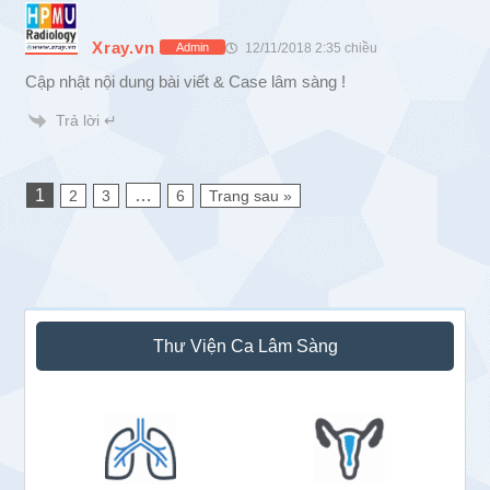
Xray.vn
12/11/2018 2:35 chiều
Admin
Cập nhật nội dung bài viết & Case lâm sàng !
Trả lời ↵
1
…
2
3
6
Trang sau »
Sidebar
Thư Viện Ca Lâm Sàng
chính