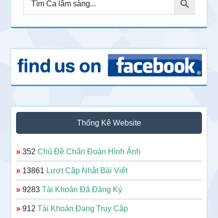
Thống Kê Website
»
352
Chủ Đề Chẩn Đoán Hình Ảnh
»
13861
Lượt Cập Nhật Bài Viết
»
9283
Tài Khoản Đã Đăng Ký
»
912
Tài Khoản Đang Truy Cập