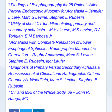
* Findings of Esophagography for 25 Patients After
Peroral Endoscopic Myotomy for Achalasia – Jennifer
L Levy, Marc S Levine, Stephen E Rubesin
* Utility of chest CT for differentiating primary and
secondary achalasia – M Y Licurse, M S Levine, D A
Torigian, E M Barbosa Jr
* Achalasia with Complete Relaxation of Lower
Esophageal Sphincter: Radiographic-Manometric
Correlation – Raghu Amaravadi, Marc S. Levine,
Stephen E. Rubesin, Igor Laufer
* Diagnosis of Primary Versus Secondary Achalasia
Reassessment of Clinical and Radiographic Criteria –
Courtney A. Woodfield, Marc S. Levine, Stephen E.
Rubesin
* CT and MRI of the Whole Body, 6e – John R.
Haaga, MD