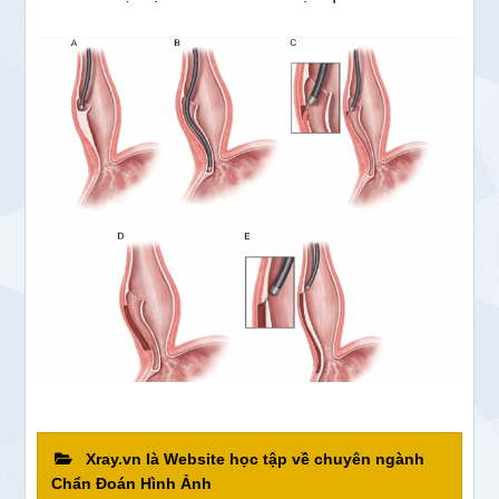
Xray.vn là Website học tập về chuyên ngành
Chẩn Đoán Hình Ảnh