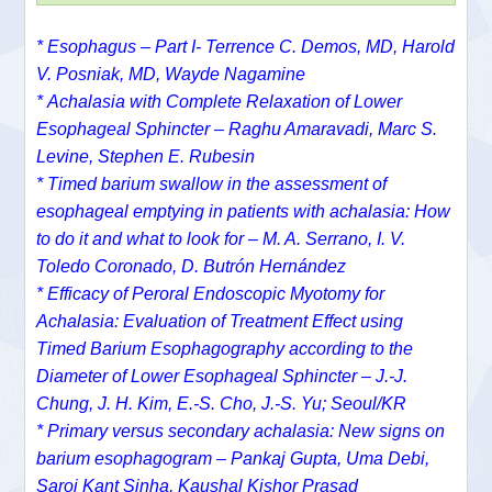
* Esophagus – Part I- Terrence C. Demos, MD, Harold
V. Posniak, MD, Wayde Nagamine
*
Achalasia with Complete Relaxation of Lower
Esophageal Sphincter – Raghu Amaravadi, Marc S.
Levine, Stephen E. Rubesin
* Timed barium swallow in the assessment of
esophageal emptying in patients with achalasia: How
to do it and what to look for – M. A. Serrano, I. V.
Toledo Coronado, D. Butrón Hernández
* Efficacy of Peroral Endoscopic Myotomy for
Achalasia: Evaluation of Treatment Effect using
Timed Barium Esophagography according to the
Diameter of Lower Esophageal Sphincter – J.-J.
Chung, J. H. Kim, E.-S. Cho, J.-S. Yu; Seoul/KR
* Primary versus secondary achalasia: New signs on
barium esophagogram – Pankaj Gupta, Uma Debi,
Saroj Kant Sinha, Kaushal Kishor Prasad